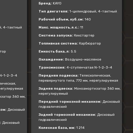
Бренд:
KAYO
Тип двигателя:
1-цилиндровый, 4-тактный
Рабочий объем, куб.см:
140
, 4-тактный
Макс. мощность, л.с.:
11
Система запуска:
Кикстартер
Топливная система:
Карбюратор
тор
Емкость бака, л:
5.5
Охлаждение:
Воздушно-масляное
Трансмиссия:
4-ступенчатая N-1-2-3-4
N-1-2-3-4
Передняя подвеска:
Телескопическая,
перевернутого типа, 770 мм, нерегулируемая
ическая,
ерегулируемая
Задняя подвеска:
Моноамортизатор 360 мм,
нерегулируемый
затор 360 мм,
Передний тормозной механизм:
Дисковый
гидравлический
зм:
Дисковый
Задний тормозной механизм:
Дисковый
гидравлический
:
Дисковый
Колесная база, мм:
1 214