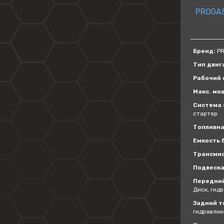
PROGAS
Бренд:
PR
Тип двиг
Рабочий о
Макс. мощ
Система 
стартер
Топливна
Емкость б
Трансмис
Подвеска
Передний
Диск, гид
Задний т
гидравлик