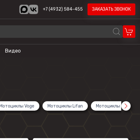
+7 (4932) 584-455
ЗАКАЗАТЬ ЗВОНОК
Видео
REALCRAFT
Volzhanka
AODES
STELS
Мотоциклы Voge
Мотоциклы Lifan
Мотоциклы Cyclone
ика
HND
LONCIN
CYCLONE