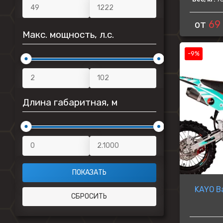
от
69
Макс. мощность, л.с.
-9%
Длина габаритная, м
KAYO B