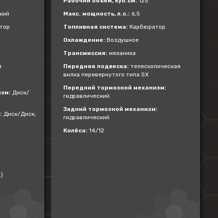
Рабочий объем, куб.см:
125
кий
Макс. мощность, л.с.:
6,5
тор
Топливная система:
Карбюратор
Охлаждение:
Воздушное
Трансмиссия:
механика
я
Передняя подвеска:
телескопическая
вилка перевернутого типа SX
Передний тормозной механизм:
зм:
Диск/
гидравлический
Задний тормозной механизм:
:
Диск/Диск,
гидравлический
Колёса:
14/12
)