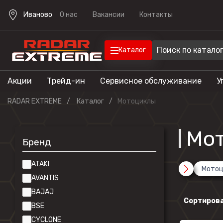
Иваново
О нас
Вакансии
Контакты
Каталог
Акции
Трейд-ин
Сервисное обслуживание
У
Техника
Техника для отдыха
RADAR EXTREME
Каталог
Мотоциклы
Снегоходы
Экипировка
Квадроцик
Мо
Бренд
Скутеры
Прицепы
Лодочные 
ATAKI
Мотоц
AVANTIS
Эндуро мо
BAJAJ
Кроссовые
Сортирова
BSE
мотоциклы
CYCLONE