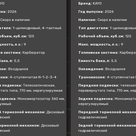
YO
Бренд:
KAYO
ска:
2026
Год выпуска:
2026
Скоро в наличии
Наличие:
Скоро в наличии
ателя:
1-цилиндровый, 4-тактный
Тип двигателя:
1-цилиндровый
бъем, куб.см:
125
Рабочий объем, куб.см:
125
ность, л.с.:
9
Макс. мощность, л.с.:
9
я система:
Карбюратор
Топливная система:
Карбюра
ака, л:
5,5
Емкость бака, л:
5,5
ние:
Воздушное
Охлаждение:
Воздушное
сия:
4-ступенчатая N-1-2-3-4
Трансмиссия:
4-ступенчатая 
 подвеска:
Телескопическая,
Передняя подвеска:
телескоп
того типа, 770 мм, нерегулируемая
перевернутого типа, 770 мм, н
одвеска:
Моноамортизатор 360 мм,
Задняя подвеска:
Моноаморти
руемый
нерегулируемый
 тормозной механизм:
Дисковый
Передний тормозной механи
еский
гидравлический
ормозной механизм:
Дисковый
Задний тормозной механизм
еский
гидравлический