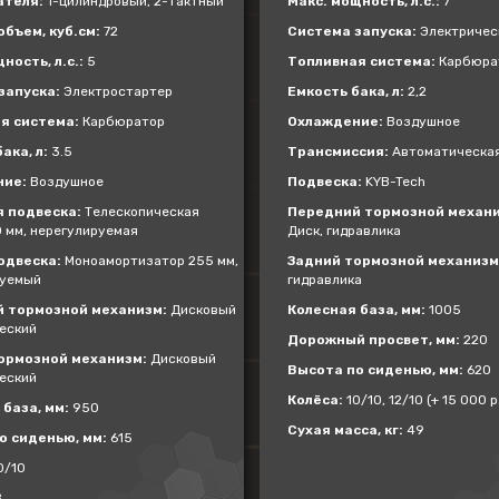
ателя:
1-цилиндровый, 2-тактный
Макс. мощность, л.с.:
7
бъем, куб.см:
72
Система запуска:
Электричес
ность, л.с.:
5
Топливная система:
Карбюра
запуска:
Электростартер
Емкость бака, л:
2,2
я система:
Карбюратор
Охлаждение:
Воздушное
ака, л:
3.5
Трансмиссия:
Автоматическа
ние:
Воздушное
Подвеска:
KYB-Tech
 подвеска:
Телескопическая
Передний тормозной механи
0 мм, нерегулируемая
Диск, гидравлика
одвеска:
Моноамортизатор 255 мм,
Задний тормозной механизм
руемый
гидравлика
 тормозной механизм:
Дисковый
Колесная база, мм:
1005
еский
Дорожный просвет, мм:
220
ормозной механизм:
Дисковый
Высота по сиденью, мм:
620
еский
Колёса:
10/10, 12/10 (+ 15 000 р.
база, мм:
950
Сухая масса, кг:
49
о сиденью, мм:
615
0/10
8