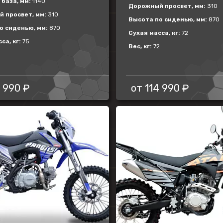
база, мм:
1140
Дорожный просвет, мм:
310
 просвет, мм:
310
Высота по сиденью, мм:
870
о сиденью, мм:
870
Сухая масса, кг:
72
са, кг:
75
Вес, кг:
72
 990 ₽
от
114 990 ₽