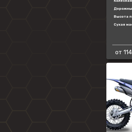
Колесная 
Дорожный
Высота п
Сухая мас
от
114