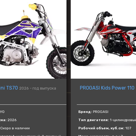
VOGE
ATAKI
BAJAJ
GAOKIN
KEWS
LIFAN
BIZON
Gladiator
ini TS70
PROGASI Kids Power 110
2026 - год выпуска
YO
Бренд:
PROGASI
ска:
2026
Тип двигателя:
1-цилиндровый
Скоро в наличии
Рабочий объем, куб.см:
107