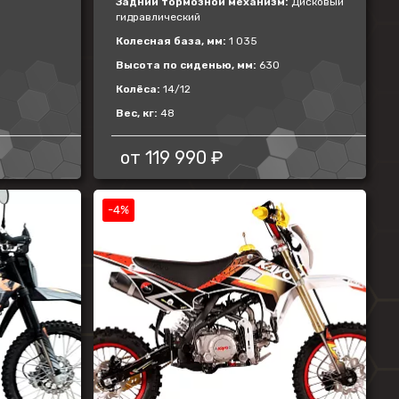
Задний тормозной механизм:
Дисковый
гидравлический
Колесная база, мм:
1 035
Высота по сиденью, мм:
630
Колёса:
14/12
Вес, кг:
48
от
119 990 ₽
-4%