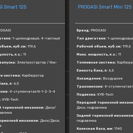
I Smart 125
PROGASI Smart Mini 125
OGASI
Бренд:
PROGASI
ателя:
1-цилиндровый, 4-тактный
Тип двигателя:
1-цилиндровый
бъем, куб.см:
119,6
Рабочий объем, куб.см:
119,6
ность, л.с.:
11
Макс. мощность, л.с.:
11
запуска:
Электростартер / Кик-
Топливная система:
Карбюра
Емкость бака, л:
6,5
я система:
Карбюратор
Охлаждение:
Воздушное
ака, л:
6,5
Трансмиссия:
4-ступенчатая 
сия:
4-ступенчатая N-1-2-3-4
Подвеска:
KYB-Tech
:
KYB-Tech
Передний тормозной механи
 тормозной механизм:
Диск/
Диск, гидравлика
равлика
Задний тормозной механизм
ормозной механизм:
Диск/Диск,
гидравлика
а
Колесная база, мм:
1140