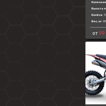
Колесная 
Высота п
Колёса:
1
Вес, кг:
8
от
99