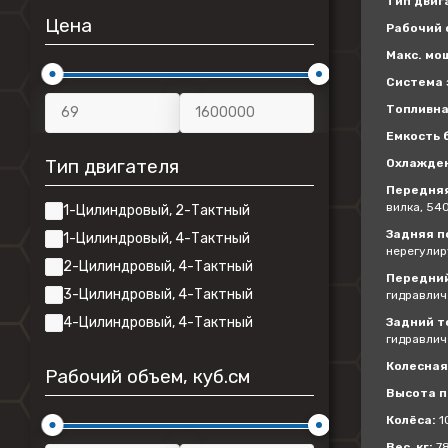
Тип двиг
Цена
Рабочий о
Макс. мощ
Система 
Топливна
Емкость б
Тип двигателя
Охлажде
Передняя
вилка, 54
1-Цилиндровый, 2-Тактный
Задняя п
1-Цилиндровый, 4-Тактный
нерегули
2-Цилиндровый, 4-Тактный
Передний
3-Цилиндровый, 4-Тактный
гидравлич
4-Цилиндровый, 4-Тактный
Задний т
гидравлич
Колесная 
Рабочий объем, куб.см
Высота п
Колёса:
1
Вес, кг:
7