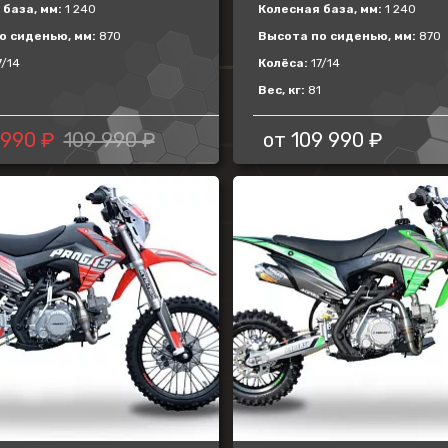
база, мм:
1 240
Колесная база, мм:
1 240
о сиденью, мм:
870
Высота по сиденью, мм:
870
7/14
Колёса:
17/14
1
Вес, кг:
81
 990 ₽
109 990 ₽
от
109 990 ₽