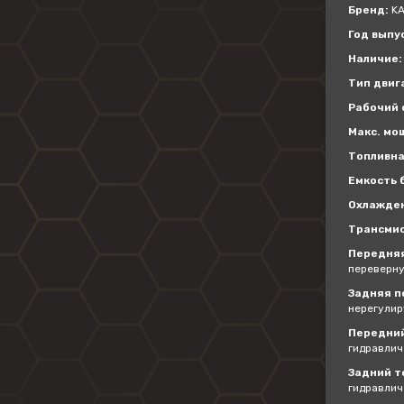
Бренд:
KA
Год выпу
Наличие:
Тип двиг
Рабочий о
Макс. мощ
Топливна
Емкость б
Охлажде
Трансмис
Передняя
переверну
Задняя п
нерегули
Передний
гидравлич
Задний т
гидравлич