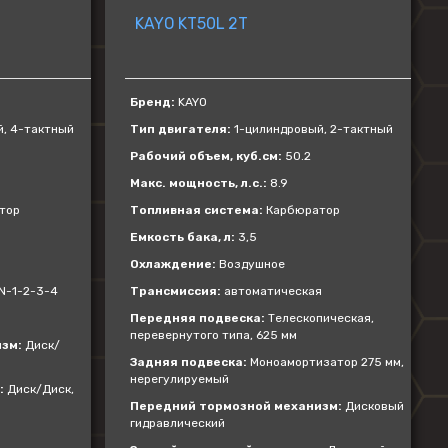
KAYO KT50L 2T
Бренд:
KAYO
, 4-тактный
Тип двигателя:
1-цилиндровый, 2-тактный
Рабочий объем, куб.см:
50.2
Макс. мощность, л.с.:
8.9
тор
Топливная система:
Карбюратор
Емкость бака, л:
3,5
Охлаждение:
Воздушное
N-1-2-3-4
Трансмиссия:
автоматическая
Передняя подвеска:
Телескопическая,
перевернутого типа, 625 мм
зм:
Диск/
Задняя подвеска:
Моноамортизатор 275 мм,
нерегулируемый
:
Диск/Диск,
Передний тормозной механизм:
Дисковый
гидравлический