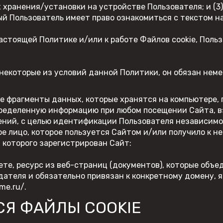
их хранения/установки на устройстве Пользователя; и (
VOGE
дый Пользователь имеет право ознакомиться с текстом 
ATAKI
настоящей Политике и/или к работе Файлов cookie, Поль
BAJAJ
GAOKIN
 некоторые из условий данной Политики, он обязан нем
KEWS
LIFAN
 фрагменты данных, которые хранятся на компьютере, 
пределенную информацию при любом посещении Сайта, 
BIZON
ений, с целью идентификации Пользователя независимо 
Gladiator
 лицо, которое пользуется Сайтом и/или получило к не
 которого зарегистрирован Сайт:
е, ресурс из веб-страниц (документов), которые объед
дателя и обязательно привязан к конкретному домену, 
eme.ru/
.
СЯ ФАЙЛЫ COOKIE