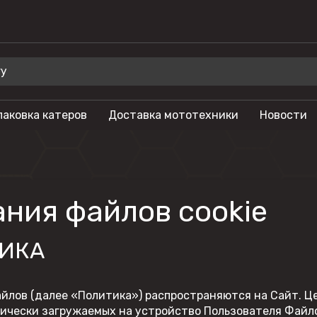
паковка катеров
Доставка мототехники
Новости
 для отдыха
Бренды
Мотоциклы
Салют
лы
Гидроциклы
Phoenix
ния файлов cookie
Мотовездеходы
Триера
моторы
Моторные лодки
OSM
ТИКА
тоциклы
Питбайки
Русская механ
Туристические
KAYO
мотоциклы
йлов (далее «Политика») распространяются на Сайт. Ц
SEGWAY
чески загружаемых на устройство Пользователя Файлов 