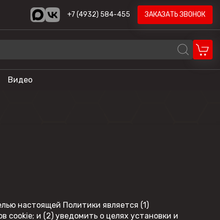
+7 (4932) 584-455
ЗАКАЗАТЬ ЗВОНОК
Видео
REALCRAFT
Volzhanka
AODES
STELS
ика
HND
LONCIN
елью настоящей Политики является (1)
CYCLONE
cookie; и (2) уведомить о целях установки и