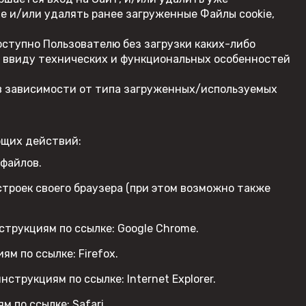
e и/или удалять ранее загруженные Файлы cookie,
оступно Пользователю без загрузки каких-либо
е, ввиду технических и функциональных особенностей
, в зависимости от типа загруженных/используемых
ющих действий:
 файлов.
строек своего браузера (при этом возможно также
струкциям по ссылке:
Google Chrome
.
иям по ссылке:
Firefox
.
инструкциям по ссылке:
Internet Explorer
.
ям по ссылке:
Safari
.