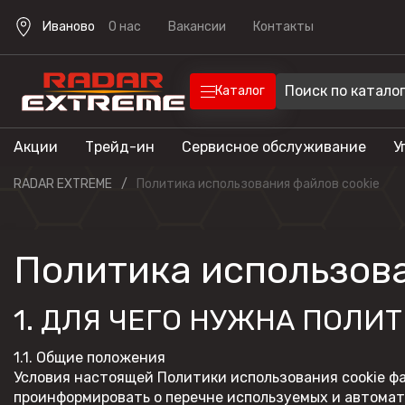
Иваново
О нас
Вакансии
Контакты
Каталог
Акции
Трейд-ин
Сервисное обслуживание
У
Техника
Техника для отдыха
RADAR EXTREME
Политика использования файлов cookie
Снегоходы
Экипировка
Квадроцик
Политика использова
Скутеры
Прицепы
Лодочные 
1. ДЛЯ ЧЕГО НУЖНА ПОЛИ
Эндуро мо
1.1. Общие положения
Кроссовые
мотоциклы
Условия настоящей Политики использования cookie фа
проинформировать о перечне используемых и автомати