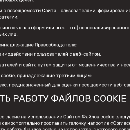
и о посещаемости Сайта Пользователями, формирование
ратегии;
етинговых платформ или агентств) персонализированног
ьих лиц.
 принадлежащие Правообладателю:
заимодействии пользователей с веб-сайтом.
зователей и сайта путем защиты от мошенничества и не
cookie, принадлежащие третьим лицам:
екс, предназначенный для оценки посещаемости веб-сай
ТЬ РАБОТУ ФАЙЛОВ COOKIE
согласие на использование Сайтом Файлов cookie следу
я самостоятельно проставить галочку напротив «Соглас
 работу Файлов cookie на устройстве, с которого сове