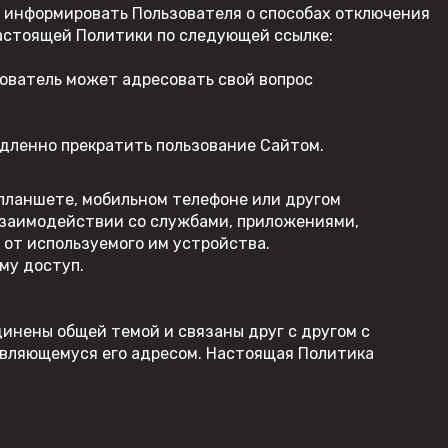
3) информировать Пользователя о способах отключения
ZONTES
настоящей Политики по следующей ссылке:
AVANTIS
зователь может адресовать свой вопрос
BSE
GR
едленно прекратить пользование Сайтом.
KOVE
PROGASI
планшете, мобильном телефоне или другом
взаимодействии со службами, приложениями,
BRP
от используемого им устройства.
Regulmoto
му доступ.
инены общей темой и связаны друг с другом с
являющемуся его адресом. Настоящая Политика