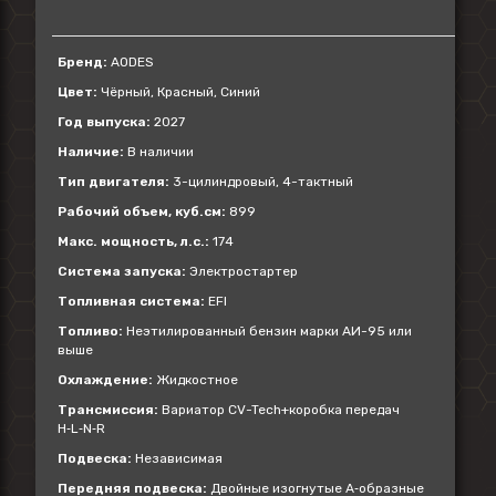
Бренд:
AODES
Цвет:
Чёрный, Красный, Синий
Год выпуска:
2027
Наличие:
В наличии
Тип двигателя:
3-цилиндровый, 4-тактный
Рабочий объем, куб.см:
899
Макс. мощность, л.с.:
174
Система запуска:
Электростартер
Топливная система:
EFI
Топливо:
Неэтилированный бензин марки АИ-95 или
выше
Охлаждение:
Жидкостное
Трансмиссия:
Вариатор CV-Tech+коробка передач
H‑L‑N‑R
Подвеска:
Независимая
Передняя подвеска:
Двойные изогнутые А‑образные