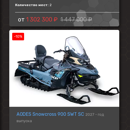
Количество мест:
2
от
1 302 300 ₽
1 447 000 ₽
-10%
AODES Snowcross 900 SWT SC
2027 - год
выпуска