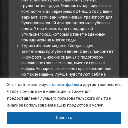
них усиленная рама, широкая гусеница,
грузовая площадка. Мощность варьируется от
компактных до серьезных 60+ л.с. Это лучший
вариант, если вам нужен новый транспорт для
буксировки саней или преодоления глубокого
снега. У нас можно купить недорогой
утильснегоход, который станет надежным
помощником на многие годы.
Туристические модели. Созданы для
длительных прогулок вдвоем. Здесь приоритет
– комфорт: широкие сиденья с подогревом,
высокие ветровые стекла, вместительные
кофры. Четырехтактные моторы экономичнее,
но такие машины лучше чувствуют себя на
подготовленных трассах, а не в глубокой
Этот сайт использует
cookie-файлы
и другие технологии,
целине. У нас можно подобрать недорогой
чтобы помочь Вам в навигации, а также для
вариант для путешествий в Москву и по
области.
предоставления лучшего пользовательского опыта и
Спортивные и горные. Легкие, мощные,
анализа использования наших продуктов и услуг.
агрессивные. Узкая гусеница и малый вес
позволяют «летать» по укатанному снегу или
Принять
выполнять трюки. Горные версии отличаются
удлиненной гусеницей с высокими