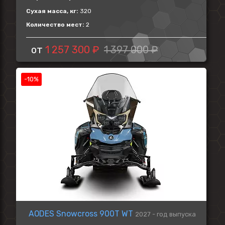
Сухая масса, кг:
320
Количество мест:
2
от
1 257 300 ₽
1 397 000 ₽
-10%
AODES Snowcross 900T WT
2027 - год выпуска