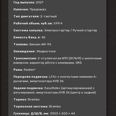
Год выпуска:
2027
Наличие:
Предзаказ
Тип двигателя:
2-тактный
Рабочий объем, куб.см:
599.4
Система запуска:
Электростартер / Ручной стартер
Емкость бака, л:
42
Топливо:
Бензин АИ-95
Охлаждение:
Жидкостное
Трансмиссия:
2-ступенчатая КПП (2F/N/R) с кнопочным
реверсом, вариатор pDrive с кликерами, QRS
Рама:
Radien²
Передняя подвеска:
LFS+ с изогнутыми нижними А-
рычагами, амортизаторы KYB 36
Задняя подвеска:
EasyRide+ (артикулированная) с
регулировкой, амортизаторы KYB 36 (центр и задний)
Тормоз:
Brembo
Тормозная система:
Brembo
Гусеница: Д/Ш/В, мм:
3923 × 500 × 44