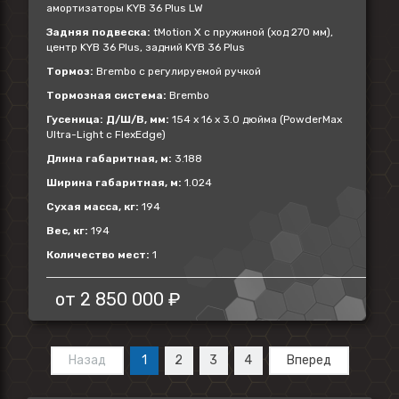
амортизаторы KYB 36 Plus LW
Задняя подвеска:
tMotion X с пружиной (ход 270 мм),
центр KYB 36 Plus, задний KYB 36 Plus
Тормоз:
Brembo с регулируемой ручкой
Тормозная система:
Brembo
Гусеница: Д/Ш/В, мм:
154 x 16 x 3.0 дюйма (PowderMax
Ultra-Light с FlexEdge)
Длина габаритная, м:
3.188
Ширина габаритная, м:
1.024
Сухая масса, кг:
194
Вес, кг:
194
Количество мест:
1
от
2 850 000 ₽
Назад
1
2
3
4
Вперед