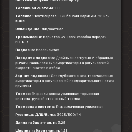
Система запуска:
Электростартер
Топливная система:
EFI
Топливо:
Неэтилированный бензин марки АИ-95 или
выше
Охлаждение:
Жидкостное
Трансмиссия:
Вариатор CV-Tech+коробка передач
H‑L‑N‑R
Подвеска:
Независимая
Передняя подвеска:
Двойные изогнутые А‑образные
рычаги, газомасляные амортизаторы с регулировкой
скорости сжатия и отбоя
Задняя подвеска:
Для глубокого снега, газомасляные
амортизаторы с регулировкой предварительного натяга
пружины
Тормоз:
Гидравлическая усиленная тормозная
система+ручной стояночный тормоз
Тормозная система:
Гидравлическая усиленная
Гусеница: Д/Ш/В, мм:
3925/500/44
Длина габаритная, м:
3,25
Ширина габаритная, м:
1,21