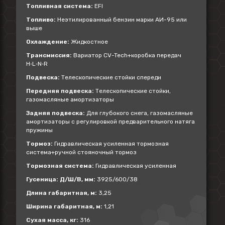
Топливная система:
EFI
Топливо:
Неэтилированный бензин марки АИ-95 или
выше
Охлаждение:
Жидкостное
Трансмиссия:
Вариатор CV-Tech+коробка передач
H‑L‑N‑R
Подвеска:
Телескопические стойки спереди
Передняя подвеска:
Телескопические стойки,
газомасляные амортизаторы
Задняя подвеска:
Для глубокого снега, газомасляные
амортизаторы с регулировкой предварительного натяга
пружины
Тормоз:
Гидравлическая усиленная тормозная
система+ручной стояночный тормоз
Тормозная система:
Гидравлическая усиленная
Гусеница: Д/Ш/В, мм:
3925/600/38
Длина габаритная, м:
3,25
Ширина габаритная, м:
1,21
Сухая масса, кг:
316