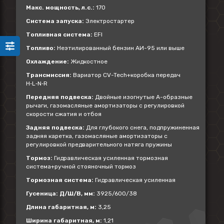
Макс. мощность, л.с.:
170
Система запуска:
Электростартер
Топливная система:
EFI
Топливо:
Неэтилированный бензин АИ-95 или выше
Охлаждение:
Жидкостное
Трансмиссия:
Вариатор CV-Tech+коробка передач
H‑L‑N‑R
Передняя подвеска:
Двойные изогнутые А-образные
рычаги, газомасляные амортизаторы с регулировкой
скорости сжатия и отбоя
Задняя подвеска:
Для глубокого снега, подпружиненная
задняя каретка, газомасляные амортизаторы с
регулировкой предварительного натяга пружины
Тормоз:
Гидравлическая усиленная тормозная
система+ручной стояночный тормоз
Тормозная система:
Гидравлическая усиленная
Гусеница: Д/Ш/В, мм:
3925/600/38
Длина габаритная, м:
3,25
Ширина габаритная, м:
1,21