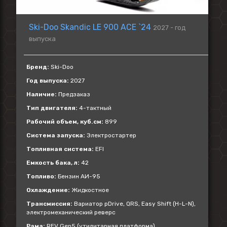
Ski-Doo Skandic LE 900 ACE `24
2027 - год
выпуска
Бренд:
Ski-Doo
Год выпуска:
2027
Наличие:
Предзаказ
Тип двигателя:
4-тактный
Рабочий объем, куб.см:
899
Система запуска:
Электростартер
Топливная система:
EFI
Емкость бака, л:
42
Топливо:
Бензин АИ-95
Охлаждение:
Жидкостное
Трансмиссия:
Вариатор pDrive, QRS, Easy Shift (H-L-N),
электромеханический реверс
Рама:
REV Gen5 (утилитарная платформа)