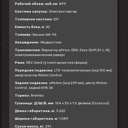
Рабочий объем, куб.см:
899
Система запуска:
Электростартер
Топливная система:
EFI
Емкость бака, л:
42
Топливо:
Бензин АИ-95
Охлаждение:
Жидкостное
Трансмиссия:
Вариатор pDrive, QRS, Easy Shift (H-L-N),
электромеханический реверс
Рама:
REV Gen5 (утилитарная платформа)
Передняя подвеска:
LTS телескопическая (ход 150 мм),
амортизатор Motion Control
Задняя подвеска:
uMotion (ход 239 мм), центр Motion
Control, задний KYB 36
Тормоз:
Brembo
Гусеница: Д/Ш/В, мм:
154 x 20 x 1.5 дюймов (Crosscut)
Длина габаритная, м:
3.222
Ширина габаритная, м:
1.089
Сухая масса, кг:
291