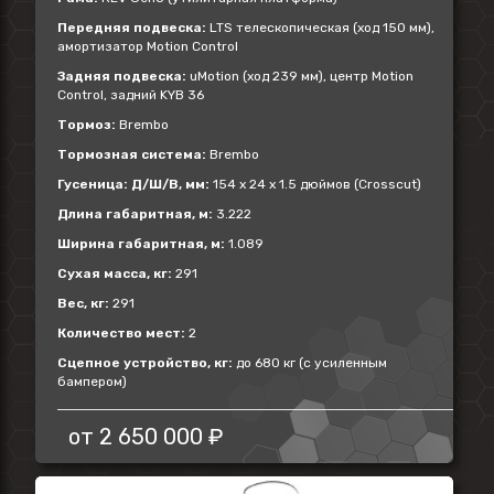
Передняя подвеска:
LTS телескопическая (ход 150 мм),
амортизатор Motion Control
Задняя подвеска:
uMotion (ход 239 мм), центр Motion
Control, задний KYB 36
Тормоз:
Brembo
Тормозная система:
Brembo
Гусеница: Д/Ш/В, мм:
154 x 24 x 1.5 дюймов (Crosscut)
Длина габаритная, м:
3.222
Ширина габаритная, м:
1.089
Сухая масса, кг:
291
Вес, кг:
291
Количество мест:
2
Сцепное устройство, кг:
до 680 кг (с усиленным
бампером)
от
2 650 000 ₽