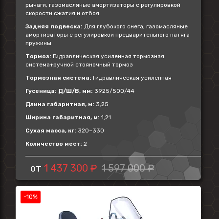
рычаги, газомасляные амортизаторы с регулировкой
скорости сжатия и отбоя
Задняя подвеска:
Для глубокого снега, газомасляные
амортизаторы с регулировкой предварительного натяга
пружины
Тормоз:
Гидравлическая усиленная тормозная
система+ручной стояночный тормоз
Тормозная система:
Гидравлическая усиленная
Гусеница: Д/Ш/В, мм:
3925/500/44
Длина габаритная, м:
3,25
Ширина габаритная, м:
1,21
Сухая масса, кг:
320–330
Количество мест:
2
от
1 437 300 ₽
1 597 000 ₽
-10%