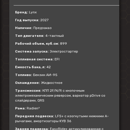
Бренд:
Lynx
Год выпуска:
2027
Наличие:
Предзаказ
Тип двигателя:
4-тактный
Рабочий объем, куб.см:
899
Система запуска:
Электростартер
Топливная система:
EFI
Емкость бака, л:
42
Топливо:
Бензин АИ-95
Охлаждение:
Жидкостное
Трансмиссия:
КПП 2F/N/R с кнопочным
электромеханическим реверсом, вариатор pDrive со
слайдерами, QRS
Рама:
Radien²
Передняя подвеска:
LFS+ с изогнутыми нижними А-
рычагами, амортизаторы KYB 36
Задняя подвеска:
EasyRide+ артикулированная с