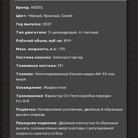
Бренд:
AODES
Цвет:
Чёрный, Красный, Синий
Год выпуска:
2027
Тип двигателя:
3-цилиндровый, 4-тактный
Рабочий объем, куб.см:
899
Макс. мощность, л.с.:
170
Система запуска:
Электростартер
Топливная система:
EFI
Топливо:
Неэтилированный бензин марки АИ-95 или
выше
Охлаждение:
Жидкостное
Трансмиссия:
Вариатор CV-Tech+коробка передач
H‑L‑N‑R
Подвеска:
Независимая усиленная, двойные А‑образные
рычаги спереди
Передняя подвеска:
Двойные изогнутые А‑образные
рычаги, газомасляные амортизаторы с регулировкой
скорости сжатия и отбоя