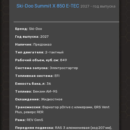
Ski-Doo Summit X 850 E-TEC
2027 - год выпуска
Бренд:
Ski-Doo
Год выпуска:
2027
Наличие:
Предзаказ
Тип двигателя:
2-тактный
Рабочий объем, куб.см:
849
Система запуска:
Электростартер
Топливная система:
EFI
Емкость бака, л:
36
Топливо:
Бензин АИ-95
Охлаждение:
Жидкостное
Трансмиссия:
Вариатор pDrive с кликерами, QRS Vent
Plus, реверс RER
Рама:
REV Gen5
Передняя подвеска:
RAS 3 алюминиевая (ход 207 мм),