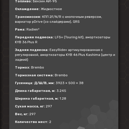
Топливо:
Бензин АИ-95
Охлаждение:
Жидкостное
Трансмиссия:
КПП 2F/N/R с кнопочным реверсом,
вариатор pDrive (со слайдерами), QRS
Рама:
Radien²
Передняя подвеска:
LFS+ (Touring kit), амортизаторы
KYB 36 Plus R
Задняя подвеска:
EasyRide+ артикулированная с
регулировкой, амортизаторы KYB 46 Plus Kashima (центр и
задний)
Тормоз:
Brembo
Тормозная система:
Brembo
Гусеница: Д/Ш/В, мм:
3923 × 500 × 38
Длина габаритная, м:
3.245
Ширина габаритная, м:
1.28
Сухая масса, кг:
297
Вес, кг:
297
Количество мест:
2