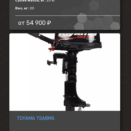
Сухая масса, кг:
20 кг
Вес, кг:
20
от
54 900 ₽
TOYAMA T5ABMS