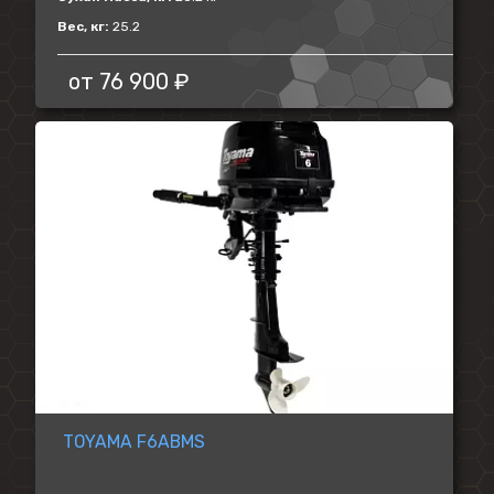
Вес, кг:
25.2
от
76 900 ₽
TOYAMA F6ABMS