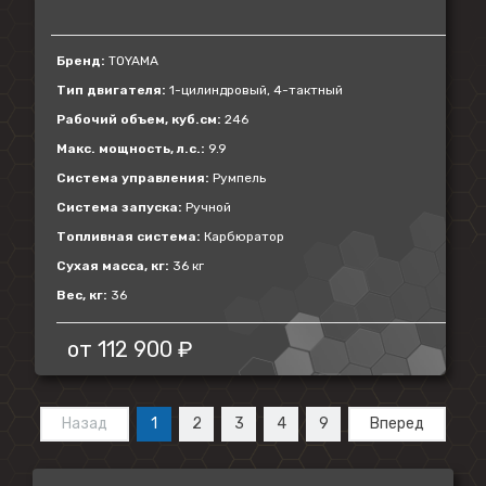
Бренд:
TOYAMA
Тип двигателя:
1-цилиндровый, 4-тактный
Рабочий объем, куб.см:
246
Макс. мощность, л.с.:
9.9
Система управления:
Румпель
Система запуска:
Ручной
Топливная система:
Карбюратор
Сухая масса, кг:
36 кг
Вес, кг:
36
от
112 900 ₽
Назад
1
2
3
4
9
Вперед