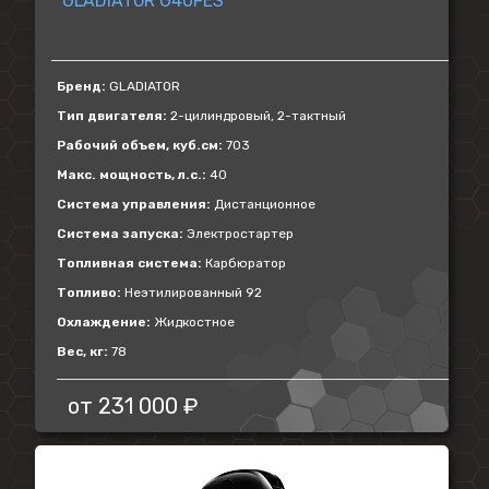
GLADIATOR G40FES
Бренд:
GLADIATOR
Тип двигателя:
2-цилиндровый, 2-тактный
Рабочий объем, куб.см:
703
Макс. мощность, л.с.:
40
Система управления:
Дистанционное
Система запуска:
Электростартер
Топливная система:
Карбюратор
Топливо:
Неэтилированный 92
Охлаждение:
Жидкостное
Вес, кг:
78
от
231 000 ₽