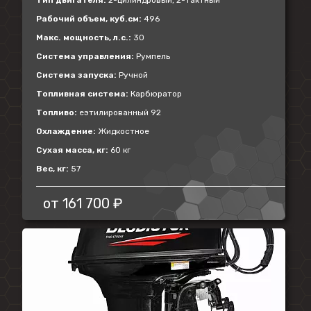
Тип двигателя:
2-цилиндровый, 2-тактный
Рабочий объем, куб.см:
496
Макс. мощность, л.с.:
30
Система управления:
Румпель
Система запуска:
Ручной
Топливная система:
Карбюратор
Топливо:
еэтилированный 92
Охлаждение:
Жидкостное
Сухая масса, кг:
60 кг
Вес, кг:
57
от
161 700 ₽