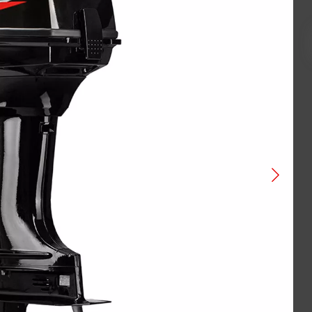
VOGE
ATAKI
BAJAJ
GAOKIN
KEWS
LIFAN
BIZON
Gladiator