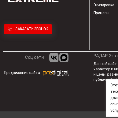
стабильного питания 12-14 Вольт, в комплекте с USB идет в
Экипировка
Вы можете купить лодочный мотор GLADIATOR G40FES у нас.
Прицепы
GLADIATOR и наилучшим ценам, а также гарантирует, что в
стандартам качества.
Наши цены на лодочный мотор GLADIATOR G40FES - это отра
ЗАКАЗАТЬ ЗВОНОК
тактный мотор обеспечивает отличное соотношение мощнос
тех, кто ценит производительность. Важно, каждый наш мо
спуску на воду.
GLADIATOR G40FES - это не просто мотор, это инструмент дл
надежности, производительности и выдающегося опыта. Ку
РАДАР Экс
Соц сети
водные приключения, о которых вы мечтали!
Данный сайт
характер и н
Продвижение сайта -
и цены, разм
публичной оф
Это
тех
для
опы
услу