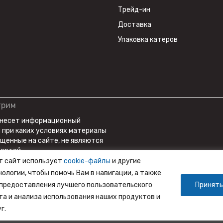
ыпрямитель напряжения.
Трейд-ин
 Это обеспечивает вам доступ к подлинным продуктам
Доставка
ы получите продукт, который соответствует высочайшим
Упаковка катеров
жение выдающегося качества, которое вы получите. Этот 2-х
ти и эффективности, что делает его идеальным выбором для
тор проходит полную предпродажную подготовку и готов к
я вашего успеха на воде. Выберите GLADIATOR для
пите лодочный мотор GLADIATOR G40FES и отправьтесь в
трим
 несет информационный
и при каких условиях материалы
ещенные на сайте, не являются
ертой.
т сайт использует
cookie-файлы
и другие
нологии, чтобы помочь Вам в навигации, а также
 предоставления лучшего пользовательского
Принять
та и анализа использования наших продуктов и
г.