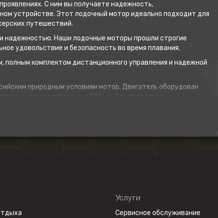
проявлениях. С ним вы получаете надежность,
нном устройстве. Этот лодочный мотор идеально подходит для
йсерских путешествий.
м и надежностью. Наши лодочные моторы прошли строгие
ное удовольствие и безопасность во время плавания.
м, полным комплектом дистанционного управления и надежной
сийским природным условиям мотор. Двигатель оборудован
местим с высотой транца 381 мм. Это позволяет
 включая маломерные надувные лодки с мягким или жестким
вал, рулевой трос, рулевой рычаг), системой дистанционного
е, которое предотвращает перегрев на максимальных оборотах
с и система безопасного вождения в пределах мелководья и в
 проросшей травой и т. д. При этом гребной винт и нижняя
Услуги
ая (зарядная) катушка для выработки дополнительной
арядки телефона, питания эхолота. Для получения
отдыха
Сервисное обслуживание