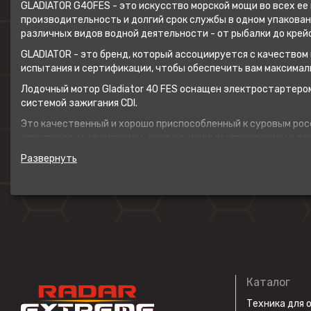
GLADIATOR G40FES - это искусство морской мощи во всех ее 
производительность и долгий срок службы в одном упакова
различных видов водной деятельности - от рыбалки до кре
GLADIATOR - это бренд, который ассоциируется с качество
испытания и сертификации, чтобы обеспечить вам максималь
Лодочный мотор Gladiator 40 FES оснащен электростартеро
системой зажигания CDI.
Это качественный и хорошо приспособленный к суровым рос
электронным зажиганием, дистанционным управлением и сов
устанавливать мотор на различные плавательные средства,
дном, а также более крупные катера и небольшие яхты.
Двигатель комплектуется рулевой системой (редуктор, штур
управления, топливным баком, винтом.
Лодочный мотор Gladiator 40 FES имеет водяное охлаждени
либо в жаркую погоду. Еще предусмотрены страховочный тро
местах с препятствиями — подводными камнями, водорослями,
часть мотора надежно защищены от повреждений.
Каталог
Дополнительная комплектация: счетчик моточасов и светов
электроэнергии, USB порт для подключения ходовых огней, з
Техника для 