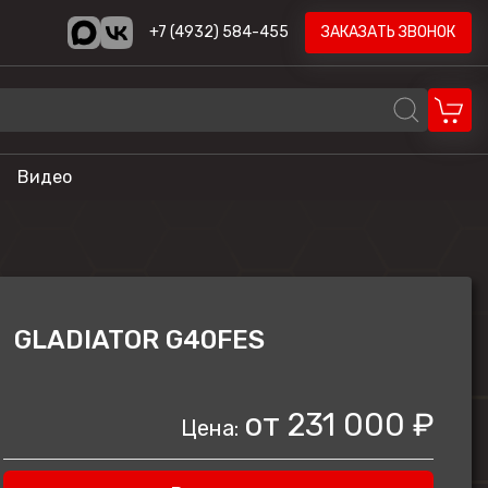
+7 (4932) 584-455
ЗАКАЗАТЬ ЗВОНОК
Видео
REALCRAFT
Volzhanka
AODES
GLADIATOR G40FES
STELS
ика
HND
от
231 000 ₽
Цена:
LONCIN
CYCLONE