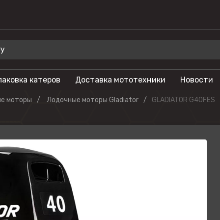
паковка катеров
Доставка мототехники
Новости
 для отдыха
Бренды
е моторы
Лодочные моторы Gladiator
GLADIATOR G40FES
Мотоциклы
Салют
лы
Гидроциклы
Phoenix
Мотовездеходы
Триера
моторы
Моторные лодки
OSM
тоциклы
Питбайки
Русская механ
Туристические
KAYO
мотоциклы
SEGWAY