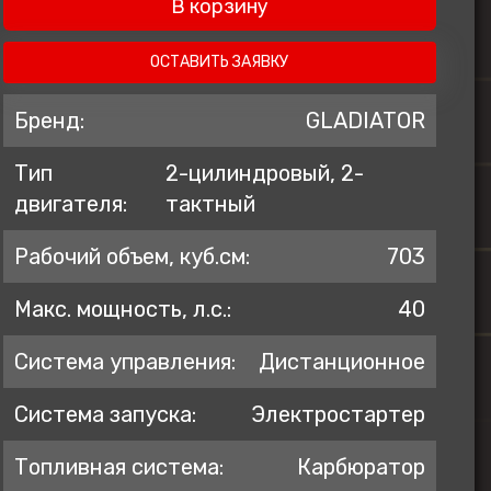
В корзину
ZONTES
AVANTIS
ОСТАВИТЬ ЗАЯВКУ
BSE
Бренд:
GLADIATOR
GR
Тип
2-цилиндровый, 2-
KOVE
двигателя:
тактный
PROGASI
BRP
Рабочий объем, куб.см:
703
Regulmoto
Макс. мощность, л.с.:
40
Система управления:
Дистанционное
Система запуска:
Электростартер
Топливная система:
Карбюратор