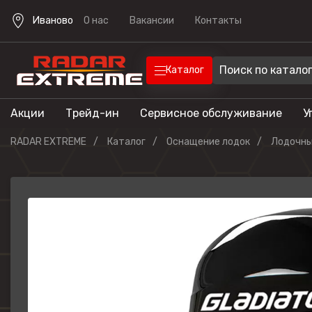
Иваново
О нас
Вакансии
Контакты
Каталог
Акции
Трейд-ин
Сервисное обслуживание
У
Техника
Техника для отдыха
RADAR EXTREME
Каталог
Оснащение лодок
Лодочны
Снегоходы
Экипировка
Квадроцик
Скутеры
Прицепы
Лодочные 
Эндуро мо
Кроссовые
мотоциклы