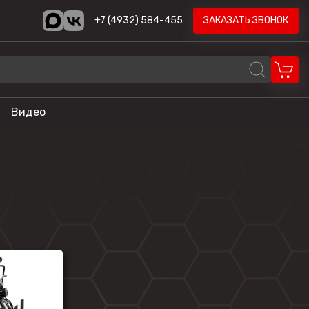
+7 (4932) 584-455
ЗАКАЗАТЬ ЗВОНОК
Видео
REALCRAFT
Volzhanka
AODES
STELS
ика
HND
LONCIN
CYCLONE