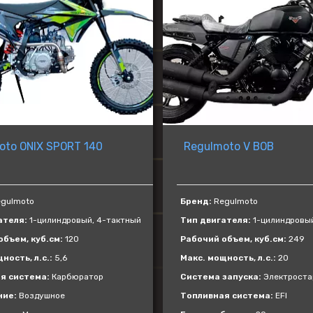
VOGE
ATAKI
BAJAJ
GAOKIN
KEWS
LIFAN
oto ONIX SPORT 140
Regulmoto V BOB
BIZON
Gladiator
gulmoto
Бренд:
Regulmoto
ателя:
1-цилиндровый, 4-тактный
Тип двигателя:
1-цилиндровый
бъем, куб.см:
120
Рабочий объем, куб.см:
249
ность, л.с.:
5,6
Макс. мощность, л.с.:
20
я система:
Карбюратор
Система запуска:
Электроста
ние:
Воздушное
Топливная система:
EFI