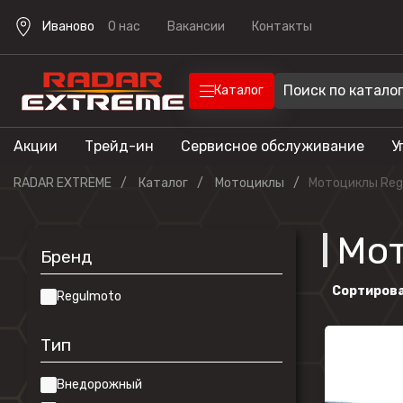
Иваново
О нас
Вакансии
Контакты
Каталог
Акции
Трейд-ин
Сервисное обслуживание
У
Техника
Техника для отдыха
RADAR EXTREME
Каталог
Мотоциклы
Мотоциклы Reg
Снегоходы
Экипировка
Квадроцик
Мот
Бренд
Скутеры
Прицепы
Сортирова
Лодочные 
Regulmoto
Эндуро мо
Тип
Кроссовые
мотоциклы
Внедорожный