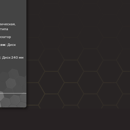
ическая,
 типа
изатор
зм:
Диск
:
Диск 240 мм