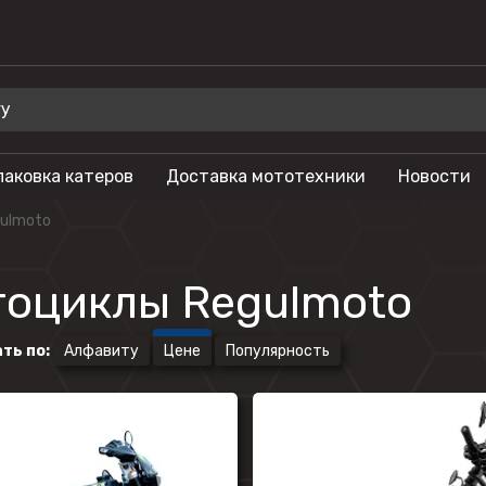
паковка катеров
Доставка мототехники
Новости
 для отдыха
Бренды
ulmoto
Мотоциклы
Салют
лы
Гидроциклы
Phoenix
оциклы Regulmoto
Мотовездеходы
Триера
ть по
:
Алфавиту
Цене
Популярность
моторы
Моторные лодки
OSM
тоциклы
Питбайки
Русская механ
Туристические
KAYO
мотоциклы
SEGWAY