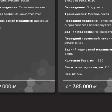
сия:
Механическая
Емкость бака, л:
20
 подвеска:
Телескопическая
Охлаждение:
Воздушное
одвеска:
Моноамортизатор
Трансмиссия:
Механическая
ормозной механизм:
Дисковые
Передняя подвеска:
Телескоп
гидравлическая перевернутого
2
Задняя подвеска:
Моноаморт
Передний тормозной механи
280мм с ABS
Задний тормозной механизм
с ABS
Колесная база, мм:
1530
Высота по сиденью, мм:
715
Вес, кг:
166
9 000 ₽
от
385 000 ₽