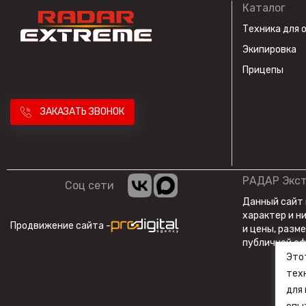
Каталог
Техника для 
Экипировка
Прицепы
ЗАКАЗАТЬ ЗВОНОК
РАДАР Экс
Соц сети
Данный сайт
характер и н
Продвижение сайта -
и цены, разм
публичной оф
Это
тех
для