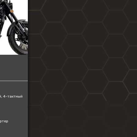
ZONTES
AVANTIS
BSE
GR
KOVE
PROGASI
BRP
Regulmoto
, 4-тактный
ртер