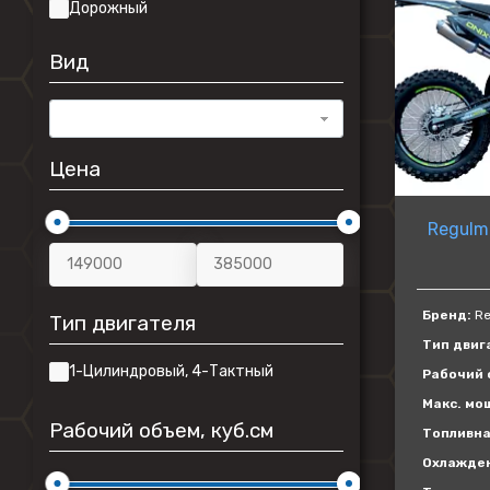
Дорожный
Вид
Все
Цена
Regulm
Бренд:
Re
Тип двигателя
Тип двиг
1-Цилиндровый, 4-Тактный
Рабочий о
Макс. мощ
Рабочий объем, куб.см
Топливна
Охлажде