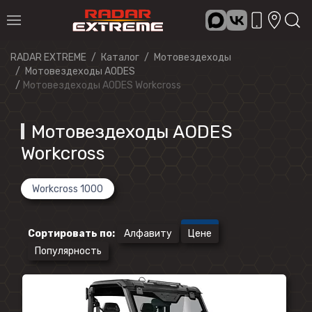
RADAR EXTREME
Каталог
Мотовездеходы
Мотовездеходы AODES
Мотовездеходы AODES Workcross
Мотовездеходы AODES
Workcross
Workcross 1000
Сортировать по
:
Алфавиту
Цене
Популярность