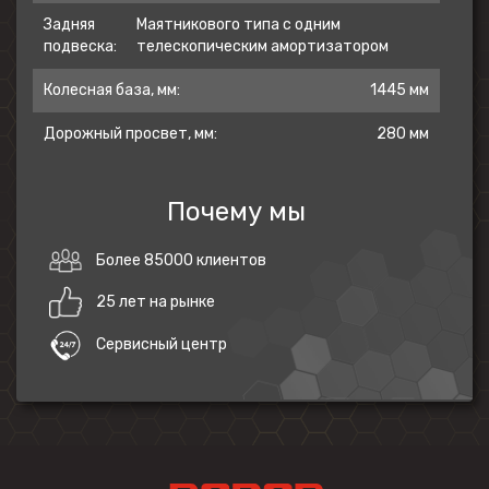
бездорожья, так и для езды в городе.
Задняя
Маятникового типа с одним
подвеска:
телескопическим амортизатором
Колесная база, мм:
1445 мм
Передние шины диаметром 21 дюйм и
задние 18-дюймовые шины толщиной 120
Дорожный просвет, мм:
280 мм
мм.
Почему мы
Высококачественные шины для
бездорожья, противоскользящие,
Более 85000 клиентов
износостойкие, спортивные, для легкого
передвижения по любой дороге.
25 лет на рынке
Сервисный центр