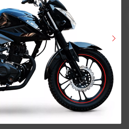
VOGE
ATAKI
BAJAJ
GAOKIN
KEWS
LIFAN
BIZON
Gladiator