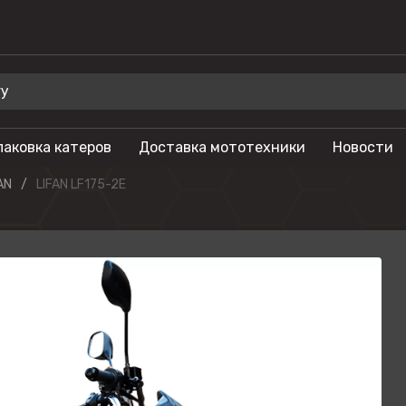
паковка катеров
Доставка мототехники
Новости
 для отдыха
Бренды
AN
LIFAN LF175-2Е
Мотоциклы
Салют
лы
Гидроциклы
Phoenix
Мотовездеходы
Триера
моторы
Моторные лодки
OSM
тоциклы
Питбайки
Русская механ
Туристические
KAYO
мотоциклы
SEGWAY