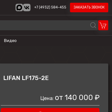
+7 (4932) 584-455
ЗАКАЗАТЬ ЗВОНОК
Видео
REALCRAFT
Volzhanka
AODES
LIFAN LF175-2Е
STELS
ика
HND
от
140 000 ₽
Цена:
LONCIN
CYCLONE