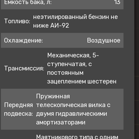
Емкость бака, л:
13
неэтилированный бензин не
Топливо:
ниже АИ-92
Охлаждение:
Воздушное
Механическая, 5-
ступенчатая, с
Трансмиссия:
постоянным
зацеплением шестерен
Пружинная
Передняя
телескопическая вилка с
подвеска:
двумя гидравлическими
амортизаторами
Маятникового типа с одним