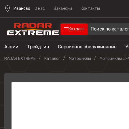
Иваново
О нас
Вакансии
Контакты
Каталог
Акции
Трейд-ин
Сервисное обслуживание
У
Техника
Техника для отдыха
RADAR EXTREME
Каталог
Мотоциклы
Мотоциклы LIF
Снегоходы
Экипировка
Квадроцик
Скутеры
Прицепы
Лодочные 
Эндуро мо
Кроссовые
мотоциклы