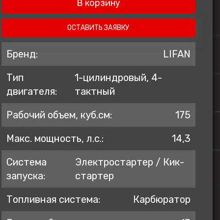
В корзину
ZONTES
AVANTIS
ОСТАВИТЬ ЗАЯВКУ
BSE
Бренд:
LIFAN
GR
Тип
1-цилиндровый, 4-
KOVE
двигателя:
тактный
PROGASI
BRP
Рабочий объем, куб.см:
175
Regulmoto
Макс. мощность, л.с.:
14,3
Система
Электростартер / Кик-
запуска:
стартер
Топливная система:
Карбюратор