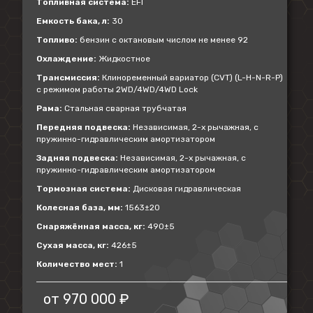
Топливная система:
EFI
Емкость бака, л:
30
Топливо:
бензин с октановым числом не менее 92
Охлаждение:
Жидкостное
Трансмиссия:
Клиноременный вариатор (CVT) (L-H-N-R-P)
с режимом работы 2WD/4WD/4WD Lock
Рама:
Стальная сварная трубчатая
Передняя подвеска:
Независимая, 2-х рычажная, с
пружинно-гидравлическим амортизатором
Задняя подвеска:
Независимая, 2-х рычажная, с
пружинно-гидравлическим амортизатором
Тормозная система:
Дисковая гидравлическая
Колесная база, мм:
1563±20
Снаряжённая масса, кг:
490±5
Сухая масса, кг:
426±5
Количество мест:
1
от
970 000 ₽