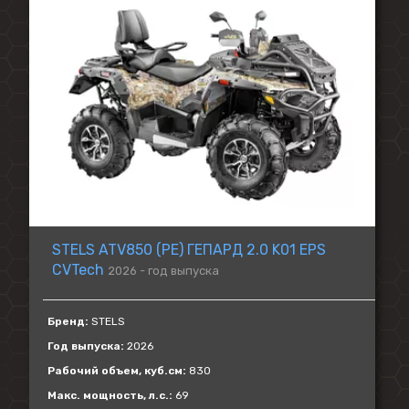
STELS ATV850 (PE) ГЕПАРД 2.0 K01 EPS
CVTech
2026 - год выпуска
Бренд:
STELS
Год выпуска:
2026
Рабочий объем, куб.см:
830
Макс. мощность, л.с.:
69