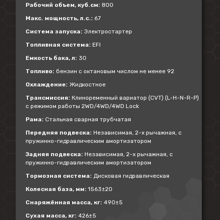
Рабочий объем, куб.см:
800
Макс. мощность, л.с.:
67
Система запуска:
Электростартер
Топливная система:
EFI
Емкость бака, л:
30
Топливо:
бензин с октановым числом не менее 92
Охлаждение:
Жидкостное
Трансмиссия:
Клиноременный вариатор (CVT) (L-H-N-R-P)
с режимом работы 2WD/4WD/4WD Lock
Рама:
Стальная сварная трубчатая
Передняя подвеска:
Независимая, 2-х рычажная, с
пружинно-гидравлическим амортизатором
Задняя подвеска:
Независимая, 2-х рычажная, с
пружинно-гидравлическим амортизатором
Тормозная система:
Дисковая гидравлическая
Колесная база, мм:
1563±20
Снаряжённая масса, кг:
490±5
Сухая масса, кг:
426±5