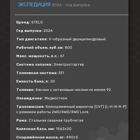
ЭКСПЕДИЦИЯ
2026 - год выпуска
Бренд:
STELS
Год выпуска:
2026
Тип двигателя:
V-образный двухцилиндровый
Рабочий объем, куб.см:
800
Макс. мощность, л.с.:
67
Система запуска:
Электростартер
Топливная система:
EFI
Емкость бака, л:
30
Топливо:
бензин с октановым числом не менее 92
Охлаждение:
Жидкостное
Трансмиссия:
Клиноременный вариатор (CVT) (L-H-N-R-P)
с режимом работы 2WD/4WD/4WD Lock
Рама:
Стальная сварная трубчатая
Колесная база, мм:
1563±20
Снаряжённая масса, кг:
490±5