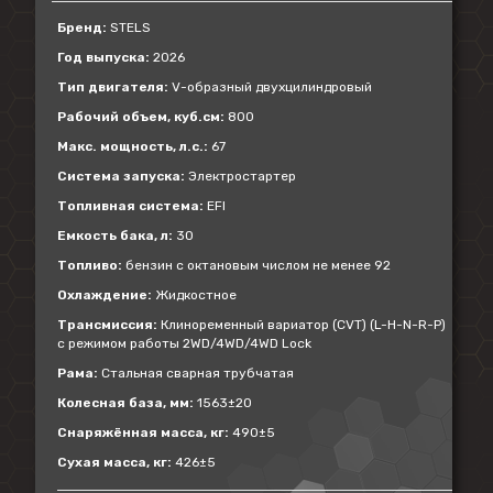
Бренд:
STELS
Год выпуска:
2026
Тип двигателя:
V-образный двухцилиндровый
Рабочий объем, куб.см:
800
Макс. мощность, л.с.:
67
Система запуска:
Электростартер
Топливная система:
EFI
Емкость бака, л:
30
Топливо:
бензин с октановым числом не менее 92
Охлаждение:
Жидкостное
Трансмиссия:
Клиноременный вариатор (CVT) (L-H-N-R-P)
с режимом работы 2WD/4WD/4WD Lock
Рама:
Стальная сварная трубчатая
Колесная база, мм:
1563±20
Снаряжённая масса, кг:
490±5
Сухая масса, кг:
426±5