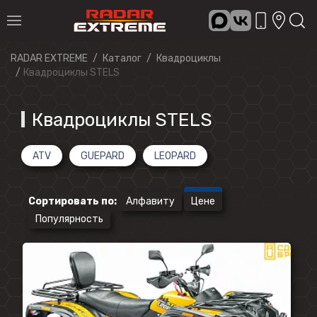
RADAR EXTREME
Каталог
Квадроциклы
Квадроциклы STELS
Квадроциклы STELS
ATV
GUEPARD
LEOPARD
Сортировать по
:
Алфавиту
Цене
Популярность