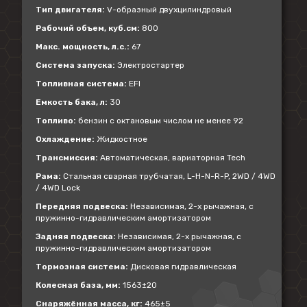
Тип двигателя:
V-образный двухцилиндровый
Рабочий объем, куб.см:
800
Макс. мощность, л.с.:
67
Система запуска:
Электростартер
Топливная система:
EFI
Емкость бака, л:
30
Топливо:
бензин с октановым числом не менее 92
Охлаждение:
Жидкостное
Трансмиссия:
Автоматическая, вариаторная Tech
Рама:
Стальная сварная трубчатая, L-H-N-R-P, 2WD / 4WD
/ 4WD Lock
Передняя подвеска:
Независимая, 2-х рычажная, с
пружинно-гидравлическим амортизатором
Задняя подвеска:
Независимая, 2-х рычажная, с
пружинно-гидравлическим амортизатором
Тормозная система:
Дисковая гидравлическая
Колесная база, мм:
1563±20
Снаряжённая масса, кг:
465±5