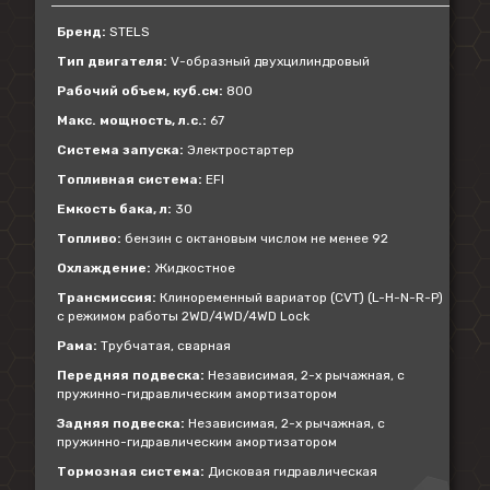
Бренд:
STELS
Тип двигателя:
V-образный двухцилиндровый
Рабочий объем, куб.см:
800
Макс. мощность, л.с.:
67
Система запуска:
Электростартер
Топливная система:
EFI
Емкость бака, л:
30
Топливо:
бензин с октановым числом не менее 92
Охлаждение:
Жидкостное
Трансмиссия:
Клиноременный вариатор (CVT) (L-H-N-R-P)
с режимом работы 2WD/4WD/4WD Lock
Рама:
Трубчатая, сварная
Передняя подвеска:
Независимая, 2-х рычажная, с
пружинно-гидравлическим амортизатором
Задняя подвеска:
Независимая, 2-х рычажная, с
пружинно-гидравлическим амортизатором
Тормозная система:
Дисковая гидравлическая