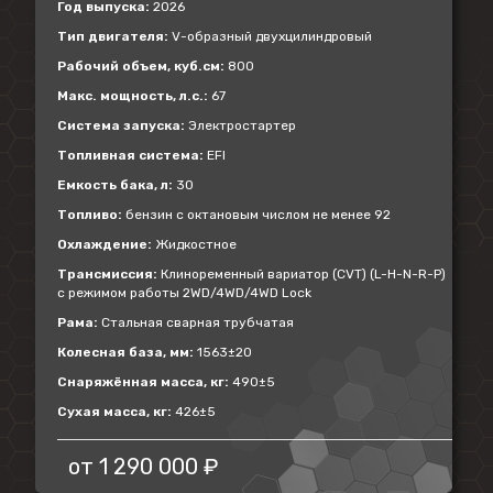
Год выпуска:
2026
Тип двигателя:
V-образный двухцилиндровый
Рабочий объем, куб.см:
800
Макс. мощность, л.с.:
67
Система запуска:
Электростартер
Топливная система:
EFI
Емкость бака, л:
30
Топливо:
бензин с октановым числом не менее 92
Охлаждение:
Жидкостное
Трансмиссия:
Клиноременный вариатор (CVT) (L-H-N-R-P)
с режимом работы 2WD/4WD/4WD Lock
Рама:
Стальная сварная трубчатая
Колесная база, мм:
1563±20
Снаряжённая масса, кг:
490±5
Сухая масса, кг:
426±5
от
1 290 000 ₽