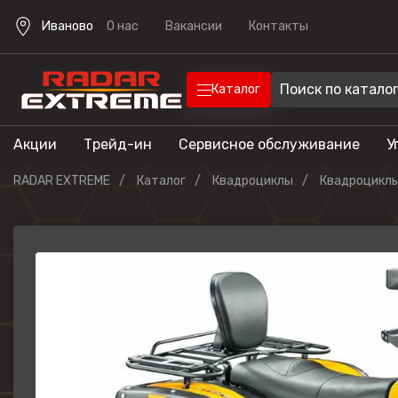
Иваново
О нас
Вакансии
Контакты
Каталог
Акции
Трейд-ин
Сервисное обслуживание
У
Техника
Техника для отдыха
RADAR EXTREME
Каталог
Квадроциклы
Квадроциклы
Снегоходы
Экипировка
Квадроцик
Скутеры
Прицепы
Лодочные 
Эндуро мо
Кроссовые
мотоциклы