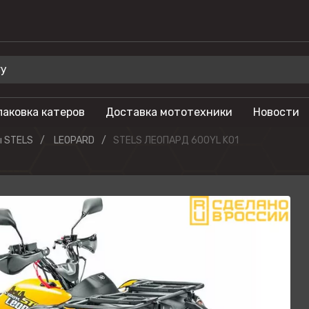
паковка катеров
Доставка мототехники
Новости
 для отдыха
Бренды
 STELS
LEOPARD
STELS ЛЕОПАРД 600YL K01
Мотоциклы
Салют
лы
Гидроциклы
Phoenix
Мотовездеходы
Триера
моторы
Моторные лодки
OSM
тоциклы
Питбайки
Русская механ
Туристические
KAYO
мотоциклы
SEGWAY