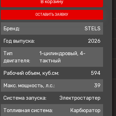
В корзину
ZONTES
AVANTIS
ОСТАВИТЬ ЗАЯВКУ
BSE
Бренд:
STELS
GR
Год выпуска:
2026
KOVE
PROGASI
Тип
1-цилиндровый, 4-
BRP
двигателя:
тактный
Regulmoto
Рабочий объем, куб.см:
594
Макс. мощность, л.с.:
39
Система запуска:
Электростартер
Топливная система:
Карбюратор