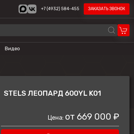
+7 (4932) 584-455
ЗАКАЗАТЬ ЗВОНОК
Видео
REALCRAFT
Volzhanka
AODES
STELS ЛЕОПАРД 600YL K01
STELS
ика
HND
от
669 000 ₽
Цена:
LONCIN
CYCLONE