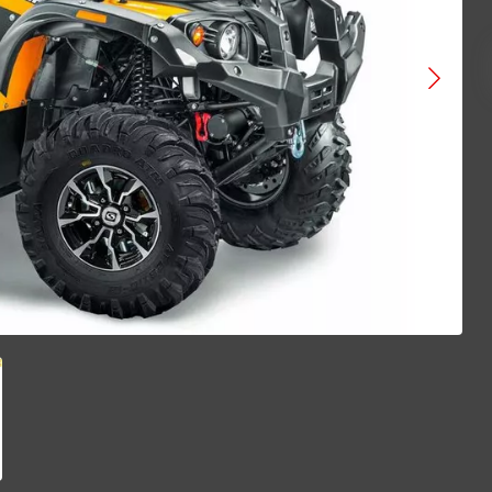
VOGE
ATAKI
BAJAJ
GAOKIN
KEWS
LIFAN
BIZON
Gladiator