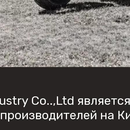
ustry Co..,Ltd являетс
производителей на К