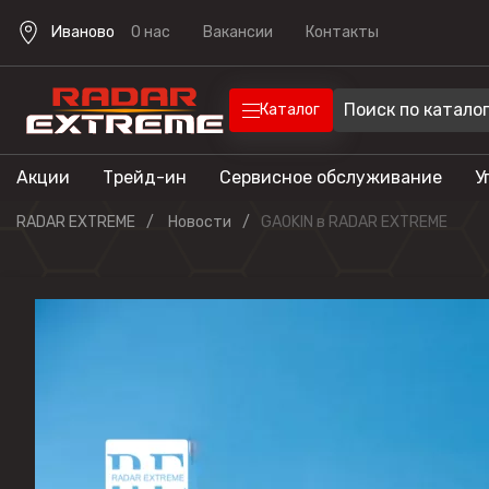
Иваново
О нас
Вакансии
Контакты
Каталог
Акции
Трейд-ин
Сервисное обслуживание
У
Техника
Техника для отдыха
RADAR EXTREME
Новости
GAOKIN в RADAR EXTREME
Снегоходы
Экипировка
Квадроцик
Скутеры
Прицепы
Лодочные 
Эндуро мо
Кроссовые
мотоциклы