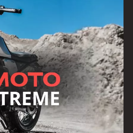
ZONTES
AVANTIS
BSE
GR
KOVE
PROGASI
BRP
Regulmoto