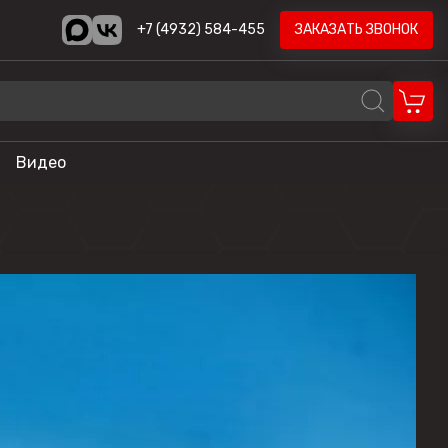
+7 (4932) 584-455
ЗАКАЗАТЬ ЗВОНОК
Видео
REALCRAFT
Volzhanka
AODES
STELS
ика
HND
LONCIN
CYCLONE