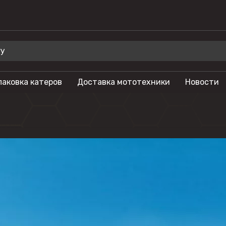
паковка катеров
Доставка мототехники
Новости
 для отдыха
Бренды
Мотоциклы
Салют
лы
Гидроциклы
Phoenix
Мотовездеходы
Триера
моторы
Моторные лодки
OSM
тоциклы
Питбайки
Русская механ
Туристические
KAYO
мотоциклы
SEGWAY