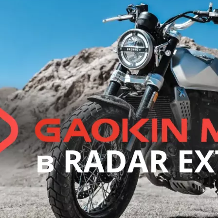
VOGE
ATAKI
BAJAJ
GAOKIN
KEWS
LIFAN
BIZON
Gladiator