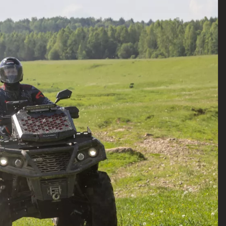
ZONTES
AVANTIS
BSE
GR
KOVE
PROGASI
BRP
Regulmoto