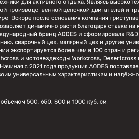
ехники для активного отдыха. Являясь высокоте
ой производственной цепочкой двигателей и тр
мире. Вскоре после основания компания приступа
позволяет динамично расти благодаря ставке на 
ждународный бренд AODES и сформировала R&D ц
нию, сварочный цех, малярный цех и другие уни
нии экспортируется более чем в 100 стран и рег
thcross и мотовездеходы Workcross, Desertcross 
 Начиная с 2021 года продукция AODES поставля
воим универсальным характеристикам и надёжнос
объемом 500, 650, 800 и 1000 куб. см.