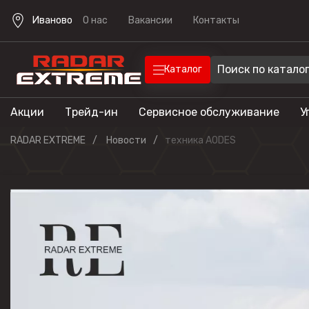
Иваново
О нас
Вакансии
Контакты
Каталог
Акции
Трейд-ин
Сервисное обслуживание
У
Техника
Техника для отдыха
RADAR EXTREME
Новости
техника AODES
Снегоходы
Экипировка
Квадроцик
Скутеры
Прицепы
Лодочные 
Эндуро мо
Кроссовые
мотоциклы