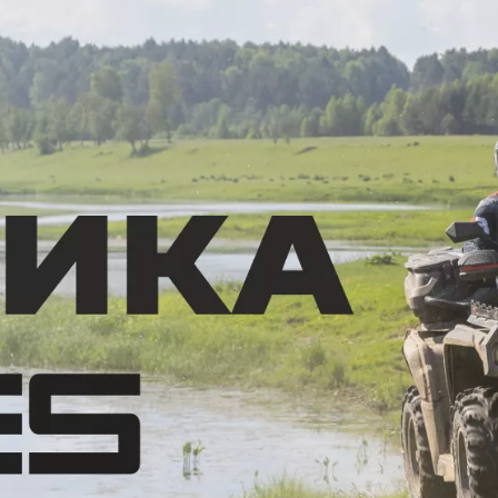
VOGE
ATAKI
BAJAJ
GAOKIN
KEWS
LIFAN
BIZON
Gladiator