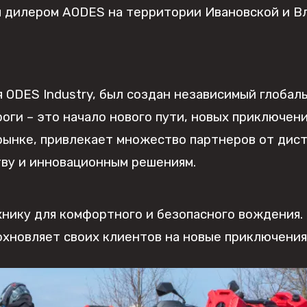
м дилером AODES на территории Ивановской и В
 ODES Industry, был создан независимый глобал
ги – это начало нового пути, новых приключен
 рынке, привлекает множество партнеров от дис
тву и инновационным решениям.
нику для комфортного и безопасного вождения. 
охновляет своих клиентов на новые приключения