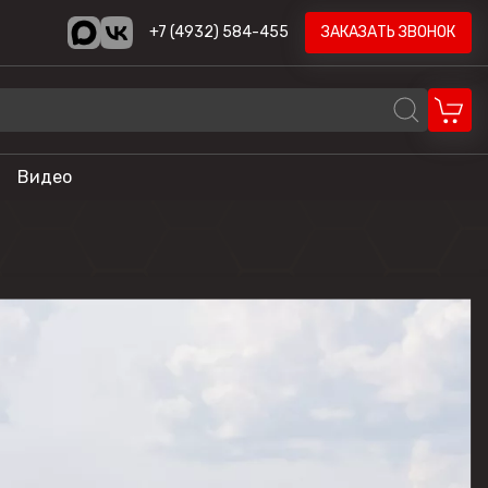
+7 (4932) 584-455
ЗАКАЗАТЬ ЗВОНОК
Видео
REALCRAFT
Volzhanka
AODES
STELS
ика
HND
LONCIN
CYCLONE