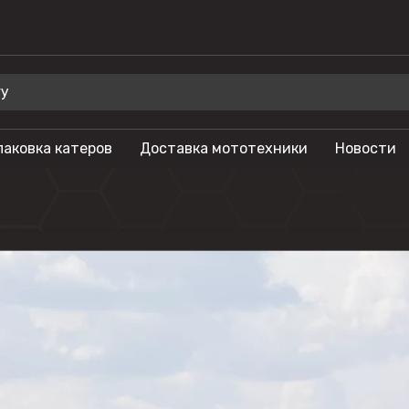
паковка катеров
Доставка мототехники
Новости
 для отдыха
Бренды
Мотоциклы
Салют
лы
Гидроциклы
Phoenix
Мотовездеходы
Триера
моторы
Моторные лодки
OSM
тоциклы
Питбайки
Русская механ
Туристические
KAYO
мотоциклы
SEGWAY