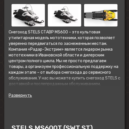
Снегоход STELS СТАВР MS600 – это культовая
утилитарная модель мототехники, которая позволяет
уверенно передвигаться по заснеженным местам.
Компания «Радар-Экстрим» является лидером рынка
мототехники в Ивановской области и дилерским
центром полного цикла. Мы не просто предлагаем
товары, а организуем профессиональную поддержку на
каждом этапе – от выбора снегохода до сервисного
обслуживания. У нас вы можете
купить снегоход STELS
с
доставкой и послепродажным обслуживанием.
Сочетание надежности и
функциональности
Модель STELS MS600T (SWT ST) СТАВР 1.0 К01 Tech не
боится глубокого снега и экстремальных нагрузок, при
которых остается удивительно легким в управлении на
STELS MS600T (SWT ST)
сложном рельефе. Аббревиатура ST в маркировке