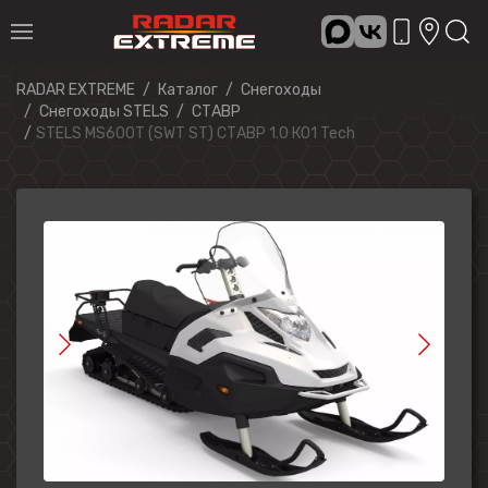
RADAR EXTREME
Каталог
Снегоходы
Снегоходы STELS
СТАВР
STELS MS600T (SWT ST) СТАВР 1.0 К01 Tech