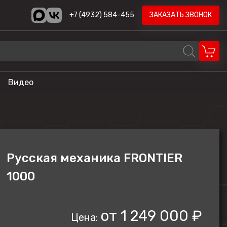
+7 (4932) 584-455
ЗАКАЗАТЬ ЗВОНОК
Видео
REALCRAFT
Volzhanka
AODES
Русская механика FRONTIER
STELS
1000
ика
HND
LONCIN
от
1 249 000 ₽
Цена:
CYCLONE