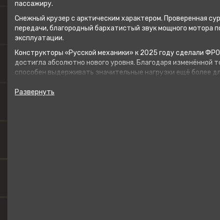
пассажиру.
Снежный крузер с арктическим характером. Проверенная с
передачи, благородный бархатистый звук мощного мотора п
эксплуатации.
Конструкторы «Русской механики» к 2025 году сделали ФРО
достигла абсолютно нового уровня. Благодаря изменённой 
способен выдерживать значительные нагрузки ещё более дл
Модель 2025 года отличается сочными стильными расцветк
приключений и яркие эмоции, которые дарит ФРОНТЬЕР 1000
Выезды стали ещё комфортнее: к обширному перечню функци
Улучшенная эргономика ФРОНТЬЕР 1000 гарантирует своему
формате: от длительных путешествий до семейных выездов 
Продажи уже стартовали! Спрашивайте новый Фронтьер 1000
Москва, Пермь, Екатеринбург, Челябинск, Тюмень, Омск, Томск