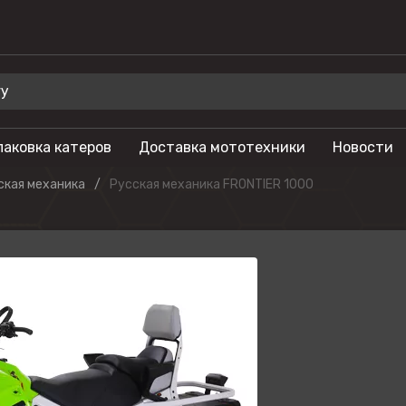
паковка катеров
Доставка мототехники
Новости
 для отдыха
Бренды
ская механика
Русская механика FRONTIER 1000
Мотоциклы
Салют
лы
Гидроциклы
Phoenix
Мотовездеходы
Триера
моторы
Моторные лодки
OSM
тоциклы
Питбайки
Русская механ
Туристические
KAYO
мотоциклы
SEGWAY