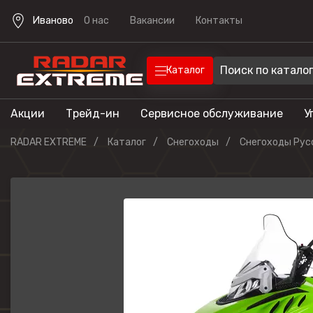
Иваново
О нас
Вакансии
Контакты
Каталог
Акции
Трейд-ин
Сервисное обслуживание
У
Техника
Техника для отдыха
RADAR EXTREME
Каталог
Снегоходы
Снегоходы Рус
Снегоходы
Экипировка
Квадроцик
Скутеры
Прицепы
Лодочные 
Эндуро мо
Кроссовые
мотоциклы