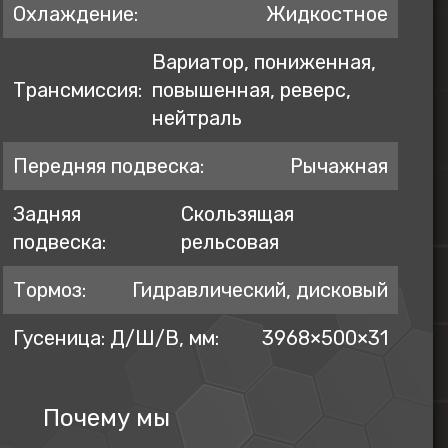
Охлаждение:
Жидкостное
Вариатор, пониженная,
Трансмиссия:
повышенная, реверс,
нейтраль
Передняя подвеска:
Рычажная
Задняя
Скользящая
подвеска:
рельсовая
Тормоз:
Гидравлический, дисковый
Гусеница: Д/Ш/В, мм:
3968×500×31
Почему мы