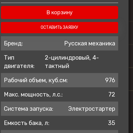
ZONTES
В корзину
AVANTIS
BSE
ОСТАВИТЬ ЗАЯВКУ
GR
Бренд:
Русская механика
KOVE
Тип
2-цилиндровый, 4-
PROGASI
двигателя:
тактный
BRP
Regulmoto
Рабочий объем, куб.см:
976
Макс. мощность, л.с.:
72
Система запуска:
Электростартер
Емкость бака, л:
35