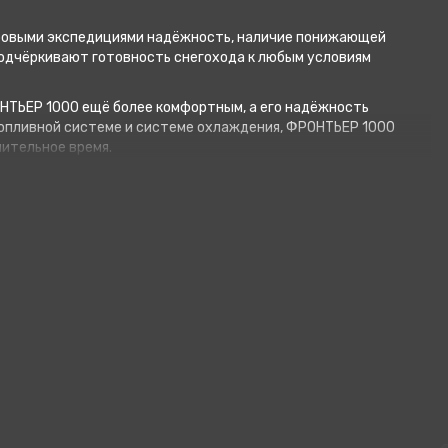
уровыми экспедициями надёжность, наличие понижающей
одчёркивают готовность снегохода к любым условиям
НТЬЕР 1000 ещё более комфортным, а его надёжность
топливной системе и системе охлаждения, ФРОНТЬЕР 1000
ительное время.
ами, передающими настроение настоящих зимних
 своим владельцам.
й добавилась опция подогрева сиденья пилота и пассажира.
 владельцу превосходство на зимней трассе в любом
выходного дня.
 в дилерских центрах Русской механики в городах Ярославль,
, Новокузнецк.