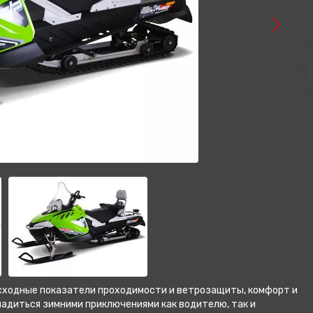
VOGE
ATAKI
BAJAJ
GAOKIN
KEWS
LIFAN
BIZON
Gladiator
осходные показатели проходимости и ветрозащиты, комфорт и
адиться зимними приключениями как водителю, так и