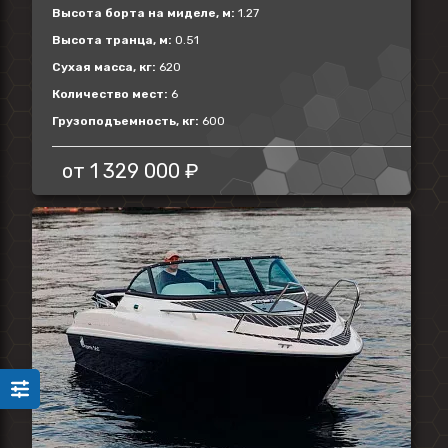
Высота борта на миделе, м:
1.27
Высота транца, м:
0.51
Сухая масса, кг:
620
Количество мест:
6
Грузоподъемность, кг:
600
от
1 329 000 ₽