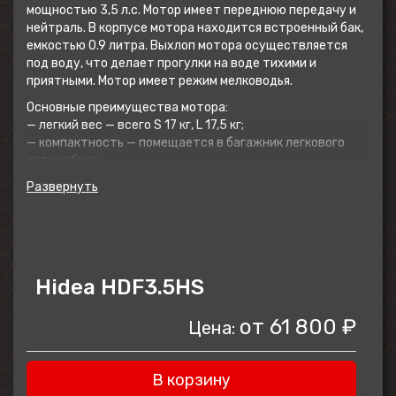
мощностью 3,5 л.с. Мотор имеет переднюю передачу и
нейтраль. В корпусе мотора находится встроенный бак,
емкостью 0.9 литра. Выхлоп мотора осуществляется
под воду, что делает прогулки на воде тихими и
приятными. Мотор имеет режим мелководья.
Основные преимущества мотора:
— легкий вес — всего S 17 кг, L 17,5 кг;
— компактность — помещается в багажник легкового
автомобиля;
— стабильная работа и бездымность на малом ходу;
— малый расход топлива — бака хватит не на одну
поездку.
Мотор рекомендуется использовать на легких ПВХ
лодках длиной до 3 м.
Hidea HDF3.5HS
от
61 800 ₽
Цена:
В корзину