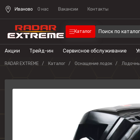
Иваново
О нас
Вакансии
Контакты
Каталог
Акции
Трейд-ин
Сервисное обслуживание
У
Техника
Техника для отдыха
RADAR EXTREME
Каталог
Оснащение лодок
Лодочны
Снегоходы
Экипировка
Квадроцик
Скутеры
Прицепы
Лодочные 
Эндуро мо
Кроссовые
мотоциклы