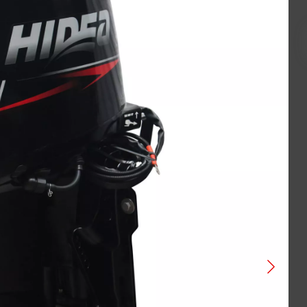
VOGE
ATAKI
BAJAJ
GAOKIN
KEWS
LIFAN
BIZON
Gladiator