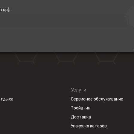
тор);
люминиевых лодках длиной до 4.6 м.
Услуги
отдыха
Сервисное обслуживание
Трейд-ин
Доставка
Упаковка катеров