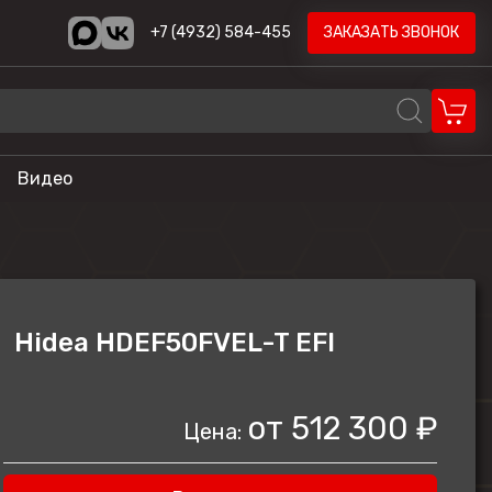
+7 (4932) 584-455
ЗАКАЗАТЬ ЗВОНОК
Видео
REALCRAFT
Volzhanka
AODES
Hidea HDEF50FVEL-T EFI
STELS
ика
HND
от
512 300 ₽
Цена:
LONCIN
CYCLONE