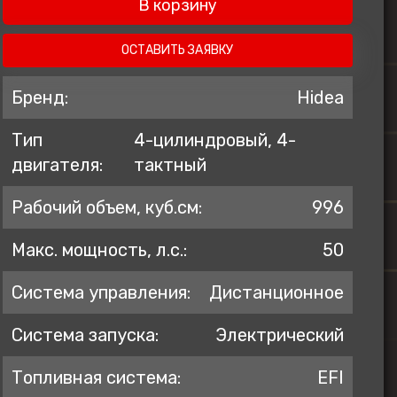
В корзину
ZONTES
AVANTIS
ОСТАВИТЬ ЗАЯВКУ
BSE
Бренд:
Hidea
GR
Тип
4-цилиндровый, 4-
KOVE
двигателя:
тактный
PROGASI
BRP
Рабочий объем, куб.см:
996
Regulmoto
Макс. мощность, л.с.:
50
Система управления:
Дистанционное
Система запуска:
Электрический
Топливная система:
EFI