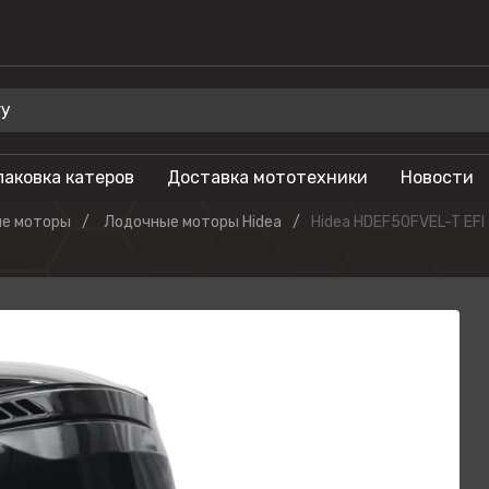
паковка катеров
Доставка мототехники
Новости
 для отдыха
Бренды
е моторы
Лодочные моторы Hidea
Hidea HDEF50FVEL-T EFI
Мотоциклы
Салют
лы
Гидроциклы
Phoenix
Мотовездеходы
Триера
моторы
Моторные лодки
OSM
тоциклы
Питбайки
Русская механ
Туристические
KAYO
мотоциклы
SEGWAY