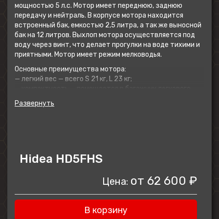
мощностью 5 л.с. Мотор имеет переднюю, заднюю
передачу и нейтраль. В корпусе мотора находится
встроенный бак, емкостью 2,5 литра, а так же выносной
бак на 12 литров. Выхлоп мотора осуществляется под
воду через винт, что делает прогулки на воде тихими и
приятными. Мотор имеет режим мелководья.
Основные преимущества мотора:
— легкий вес — всего S 21 кг, L 23 кг;
— компактность — помещается в багажник легкового
автомобиля;
— малый расход топлива — бака хватает на несколько
поездок.
Мотор рекомендуется использовать на легких ПВХ или
пластиковых лодках длиной до 3,2 м.
Hidea HD5FHS
от
62 600 ₽
Цена:
В корзину