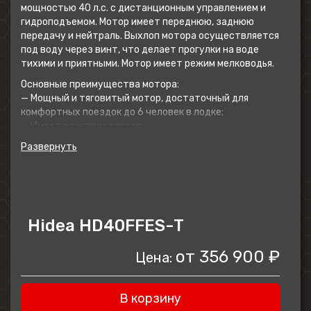
мощностью 40 л.с. с дистанционным управлением и
гидроподъемом. Мотор имеет переднюю, заднюю
передачу и нейтраль. Выхлоп мотора осуществляется
под воду через винт, что делает прогулки на воде
тихими и приятными. Мотор имеет режим мелководья.
Основные преимущества мотора:
— Мощный и тяговитый мотор, достаточный для
комфортных поездок до 6 человек в лодке;
— Имеет электростартер;
— Имеет гидроподъём.
Мотор рекомендуется использовать на ПВХ,
пластиковых и алюминиевых лодках длиной до 4.5 м.
Hidea HD40FFES-Т
от
356 900 ₽
Цена:
В корзину