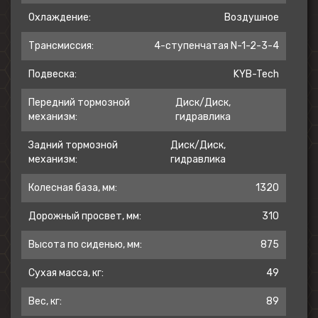
Охлаждение:
Воздушное
Легкое управление
Трансмиссия:
4-ступенчатая N-1-2-3-4
Питбайк характеризуется интуитивно
понятным управлением, что позволяет
Подвеска:
KYB-Tech
быстро адаптироваться и уверенно
Передний тормозной
Диск/Диск,
чувствовать себя на дороге. Простота в
механизм:
гидравлика
обращении делает его отличным выбором
для райдеров всех уровней подготовки.
Задний тормозной
Диск/Диск,
механизм:
гидравлика
Колесная база, мм:
1320
Глушитель из нержавеющей стали
Дорожный просвет, мм:
310
Обеспечивает долговечность и защиту от
коррозии, а также придает питбайку
Высота по сиденью, мм:
875
стильный агрессивный вид. Это позволяет
Сухая масса, кг:
49
также снизить уровень шума и улучшить
производительность двигателя.
Вес, кг:
89