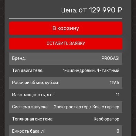
от
129 990 ₽
Цена:
Мощный двигатель
Питбайк оснащен
В корзину
высокопроизводительным двигателем,
который обеспечивает отличную
ОСТАВИТЬ ЗАЯВКУ
мощность и тягу, позволяя достигать
высоких скоростей и уверенно
Бренд:
PROGASI
маневрировать в различных условиях.
Тип двигателя:
1-цилиндровый, 4-тактный
Динамика
Рабочий объем, куб.см:
119,6
Мотоцикл демонстрирует превосходную
Макс. мощность, л.с.:
11
динамику, обеспечивая быстрый разгон и
Система запуска:
Электростартер / Кик-стартер
отзывчивость на команды райдера. Это
делает его идеальным для активных
Топливная система:
Карбюратор
гонок и трековых заездов.
Емкость бака, л:
8