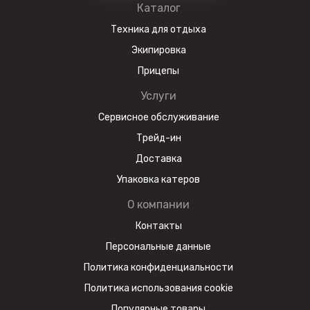
Каталог
Увеличенные колеса
Техника для отдыха
Экипировка
Питбайк оборудован большими колесами,
что обеспечивает отличную
Прицепы
проходимость и устойчивость на
Услуги
различных покрытиях, позволяя легче
Сервисное обслуживание
преодолевать препятствия и улучшает
Трейд-ин
управляемость.
Доставка
Упаковка катеров
Счетчик моточасов
О компании
Позволяет райдеру отслеживать время
Контакты
работы двигателя, что играет важную
Персональные данные
роль в планировании технического
Политика конфиденциальности
обслуживания и предотвращении
Политика использования cookie
поломок.
Популярные товары