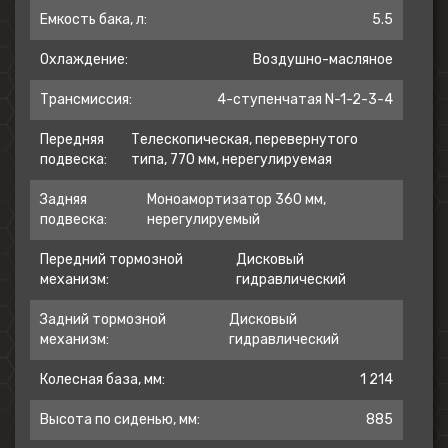
Емкость бака, л:
5.5
Для тех, кто планирует со временем переходить на
более мощную технику, KAYO TT140 станет лучшей
Охлаждение:
Воздушно-масляное
тренировочной платформой. Он «прощает» ошибки
новичков, но при этом обладает достаточным
Трансмиссия:
4-ступенчатая N-1-2-3-4
потенциалом, чтобы не ограничивать райдера в росте
мастерства.
Передняя
Телескопическая, перевернутого
В нашем интернет-магазине вы можете купить
подвеска:
типа, 770 мм, нерегулируемая
оригинальный питбайк KAYO с полной предпродажной
подготовкой. Мы гарантируем подлинность техники и
Задняя
Моноамортизатор 360 мм,
предоставляем профессиональную консультацию по
подвеска:
нерегулируемый
эксплуатации и экипировке.
Передний тормозной
Дисковый
механизм:
гидравлический
Задний тормозной
Дисковый
механизм:
гидравлический
Колесная база, мм:
1 214
Высота по сиденью, мм:
885