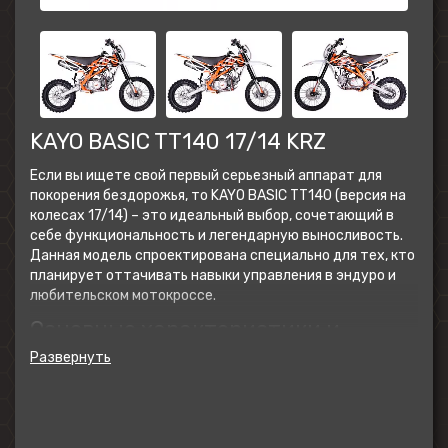
KAYO BASIC TT140 17/14 KRZ
Если вы ищете свой первый серьезный аппарат для
покорения бездорожья, то KAYO BASIC TT140 (версия на
колесах 17/14) – это идеальный выбор, сочетающий в
себе функциональность и легендарную выносливость.
Данная модель спроектирована специально для тех, кто
планирует оттачивать навыки управления в эндуро и
любительском мотокроссе.
Основные характеристики и
преимущества
Надежный 140-кубовый двигатель YX дает отличную
тягу на всем диапазоне оборотов. Система охлаждения
эффективно справляется с нагрузками, позволяя