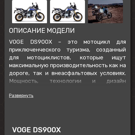
ОПИСАНИЕ МОДЕЛИ
VOGE DS900X
– это мотоцикл для
приключенческого туризма, созданный
для мотоциклистов, которые ищут
максимальную производительность как на
дороге, так и внеасфальтовых условиях.
Мощность, технологии и дизайн
объединяются для того, чтобы
предоставить вам непревзойденный
уровень удовольствия от вождения.
Идеальный выбор для тех, кто ищет
захватывающие приключения и отличные
характеристики в любой ситуации.
VOGE DS900X