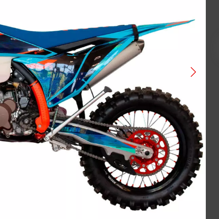
VOGE
ATAKI
BAJAJ
GAOKIN
KEWS
LIFAN
BIZON
Gladiator