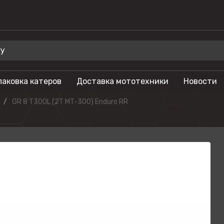
паковка катеров
Доставка мототехники
Новости
 для отдыха
Бренды
GR 8 T300L (2T MT-300) Enduro RR
Мотоциклы
Салют
лы
Гидроциклы
Phoenix
Мотовездеходы
Триера
моторы
Моторные лодки
OSM
тоциклы
Питбайки
Русская механ
Туристические
KAYO
мотоциклы
SEGWAY