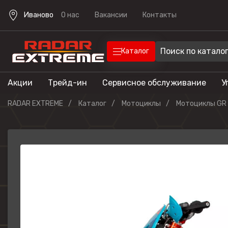
Иваново
О нас
Вакансии
Контакты
Каталог
Акции
Трейд-ин
Сервисное обслуживание
У
Техника
Техника для отдыха
RADAR EXTREME
Каталог
Мотоциклы
Мотоциклы GR
Снегоходы
Экипировка
Квадроцик
Скутеры
Прицепы
Лодочные 
Эндуро мо
Кроссовые
мотоциклы