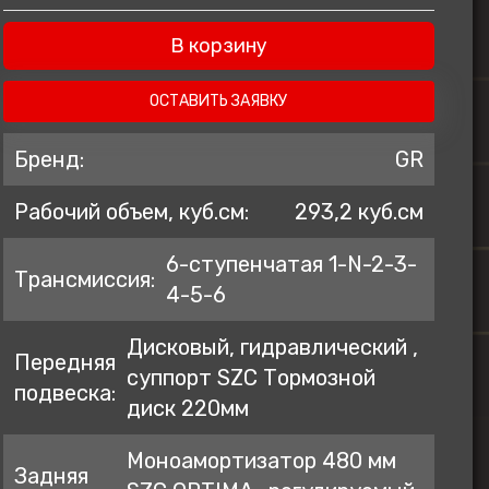
ZONTES
В корзину
AVANTIS
BSE
ОСТАВИТЬ ЗАЯВКУ
GR
Бренд:
GR
KOVE
Рабочий объем, куб.см:
293,2 куб.см
PROGASI
BRP
6-ступенчатая 1-N-2-3-
Трансмиссия:
Regulmoto
4-5-6
Дисковый, гидравлический ,
Передняя
суппорт SZC Тормозной
подвеска:
диск 220мм
Моноамортизатор 480 мм
Задняя