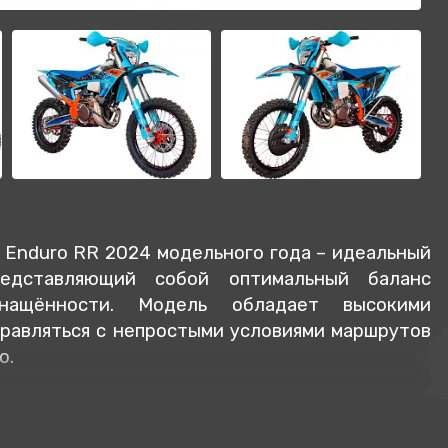
 Enduro RR 2024
модельного года – идеальный
редставляющий собой оптимальный баланс
снащённости. Модель обладает высокими
правляться с непростыми условиями маршрутов
о.
рала в себя весь опыт инженеров компании
 наработки GR. Мотоцикл стал ещё более