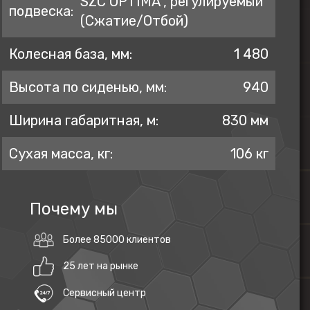
SZC OPTIMA , регулируемый
подвеска:
(Сжатие/Отбой)
Колесная база, мм:
1 480
Высота по сиденью, мм:
940
Ширина габаритная, м:
830 мм
Сухая масса, кг:
106 кг
Почему мы
Более 85000 клиентов
25 лет на рынке
Сервисный центр