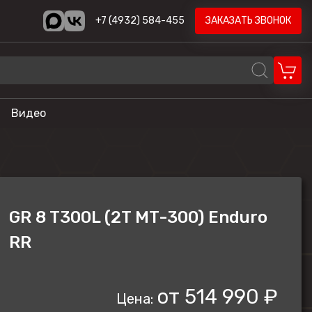
+7 (4932) 584-455
ЗАКАЗАТЬ ЗВОНОК
Видео
REALCRAFT
Volzhanka
AODES
GR 8 T300L (2T MT-300) Enduro
STELS
RR
ика
HND
LONCIN
от
514 990 ₽
Цена:
CYCLONE