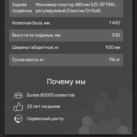
условиях эксплуатации, простоту и
Задняя
Моноамортизатор 480 мм SZC OPTIMA ,
лёгкость в обслуживании, а также
подвеска:
регулируемый (Сжатие/Отбой)
неприхотливость к качеству топлива.
Колесная база, мм:
1 490
Мотоцикл оснащён 5-ступенчатой
Высота по сиденью, мм:
930
механической коробкой передач с
Ширина габаритная, м:
920 мм
классической схемой “1-N-2-3-4-5”.
Сухая масса, кг:
116 кг
Модель 2024 года собрана на новой раме,
а также обладает ярким пластиком с
Почему мы
обновлённым дизайном.
Более 85000 клиентов
Передняя подвеска – телескопическая
вилка перевёрнутого типа SZC Optima
25 лет на рынке
длиной 940 мм, задняя –
Сервисный центр
моноамортизатор SZC Optima длиной 480
мм. Оба компонента подвески