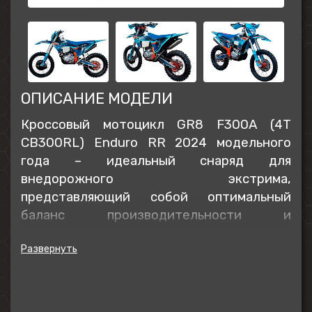
ОПИСАНИЕ МОДЕЛИ
Кроссовый мотоцикл GR8 F300A (4T
CB300RL) Enduro RR 2024 модельного
года
– идеальный снаряд для
внедорожного экстрима,
представляющий собой оптимальный
баланс производительности и
технической оснащённости. Модель
обладает высокими характеристиками,
которые позволяют ей справляться с
непростыми условиями маршрутов как на
кроссовых трассах, так и в хард-эндуро.