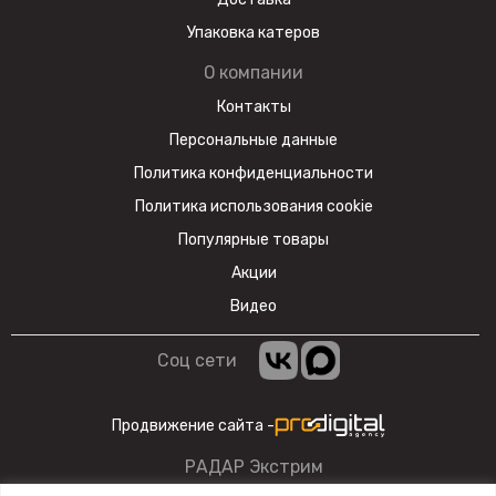
Упаковка катеров
Модель укомплектована яркой фарой,
О компании
которая позволяет кататься в тёмное
Контакты
время суток.
Персональные данные
GR8 F300A (4T CB300) Enduro Lite
Политика конфиденциальности
сочетает в себе отличные технические
Политика использования cookie
характеристики, комфорт и надёжность,
Популярные товары
что позволяет вам ощутить настоящую
Акции
свободу на любой трассе.
Видео
Соц сети
Продвижение сайта -
РАДАР Экстрим