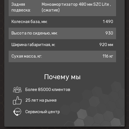
обслуживании, а также неприхотливость
Задняя
Моноамортизатор 480 мм SZC Lite ,
к качеству топлива.
подвеска:
(сжатие)
Колесная база, мм:
1 490
Мотоцикл оснащён 5-ступенчатой
механической коробкой передач с
Высота по сиденью, мм:
930
классической схемой “1-N-2-3-4-5”.
Ширина габаритная, м:
920 мм
Модель 2024 года собрана на новой раме,
Сухая масса, кг:
116 кг
а также обладает ярким пластиком с
обновлённым дизайном.
Почему мы
Передняя подвеска – телескопическая
Более 85000 клиентов
вилка перевёрнутого типа SZC Lite
длиной 940 мм, задняя –
25 лет на рынке
моноамортизатор SZC Lite длиной 480
Сервисный центр
мм. Оба компонента подвески
регулируются на сжатие. В паре они