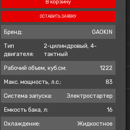
В корзину
ZONTES
AVANTIS
ОСТАВИТЬ ЗАЯВКУ
BSE
Бренд:
GAOKIN
GR
Тип
2-цилиндровый, 4-
KOVE
двигателя:
тактный
PROGASI
BRP
Рабочий объем, куб.см:
1222
Regulmoto
Макс. мощность, л.с.:
83
Система запуска:
Электростартер
Емкость бака, л:
16
Охлаждение:
Жидкостное