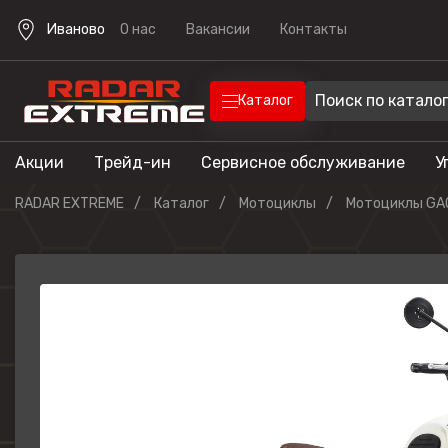
Иваново
О нас
Вакансии
Контакты
Каталог
Акции
Трейд-ин
Сервисное обслуживание
У
Техника
Техника для отдыха
RADAR EXTREME
Каталог
Мотоциклы
Мотоциклы GA
Снегоходы
Экипировка
Квадроцик
Скутеры
Прицепы
Лодочные 
Эндуро мо
Кроссовые
мотоциклы