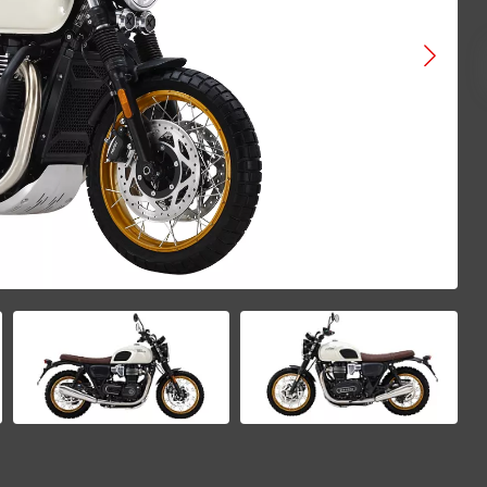
VOGE
ATAKI
BAJAJ
GAOKIN
KEWS
LIFAN
BIZON
Gladiator