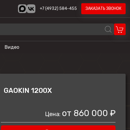
+7 (4932) 584-455
ЗАКАЗАТЬ ЗВОНОК
Видео
REALCRAFT
Volzhanka
AODES
GAOKIN 1200X
STELS
ика
HND
от
860 000 ₽
Цена:
LONCIN
CYCLONE