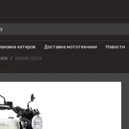
паковка катеров
Доставка мототехники
Новости
 для отдыха
Бренды
OKIN
GAOKIN 1200X
Мотоциклы
Салют
лы
Гидроциклы
Phoenix
Мотовездеходы
Триера
моторы
Моторные лодки
OSM
тоциклы
Питбайки
Русская механ
Туристические
KAYO
мотоциклы
SEGWAY