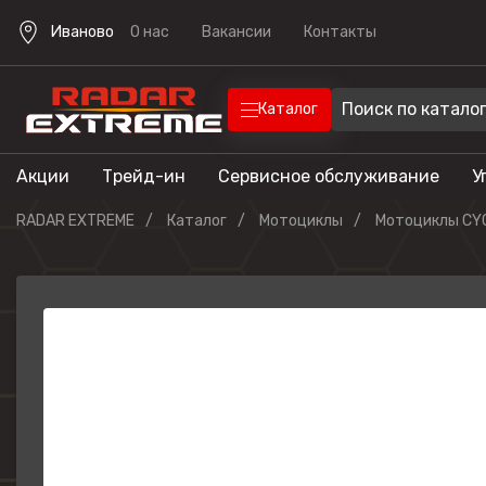
Иваново
О нас
Вакансии
Контакты
Каталог
Акции
Трейд-ин
Сервисное обслуживание
У
Техника
Техника для отдыха
RADAR EXTREME
Каталог
Мотоциклы
Мотоциклы CY
Снегоходы
Экипировка
Квадроцик
Скутеры
Прицепы
Лодочные 
Эндуро мо
Кроссовые
мотоциклы