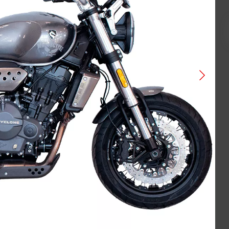
VOGE
ATAKI
BAJAJ
GAOKIN
KEWS
LIFAN
BIZON
Gladiator