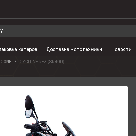
паковка катеров
Доставка мототехники
Новости
 для отдыха
Бренды
CLONE
CYCLONE RE3 (SR400)
Мотоциклы
Салют
лы
Гидроциклы
Phoenix
Мотовездеходы
Триера
моторы
Моторные лодки
OSM
тоциклы
Питбайки
Русская механ
Туристические
KAYO
мотоциклы
SEGWAY