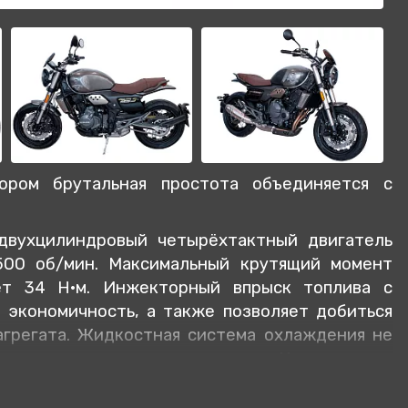
ром брутальная простота объединяется с
 двухцилиндровый четырёхтактный двигатель
500 об/мин. Максимальный крутящий момент
ет 34 Н·м. Инжекторный впрыск топлива с
экономичность, а также позволяет добиться
агрегата. Жидкостная система охлаждения не
 самом агрессивном вождении. На мотоцикл
обка передач.