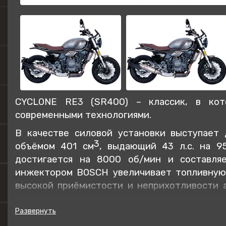
CYCLONE RE3 (SR400)
– классик, в кото
современными технологиями.
В качестве силовой установки выступает
3
объёмом 401 см
, выдающий 43 л.с. на 9
достигается на 8000 об/мин и составля
инжектором BOSCH увеличивает топливную 
высокой приёмистости и неприхотливости 
допустит перегрева двигателя даже при
установлена 6-ступенчатая механическая кор