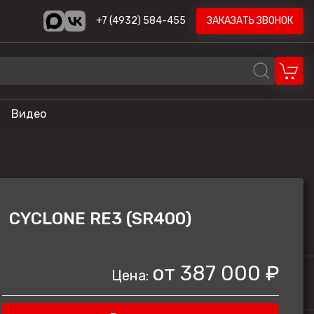
+7 (4932) 584-455
ЗАКАЗАТЬ ЗВОНОК
Видео
REALCRAFT
Volzhanka
AODES
CYCLONE RE3 (SR400)
STELS
ика
HND
от
387 000 ₽
Цена:
LONCIN
CYCLONE