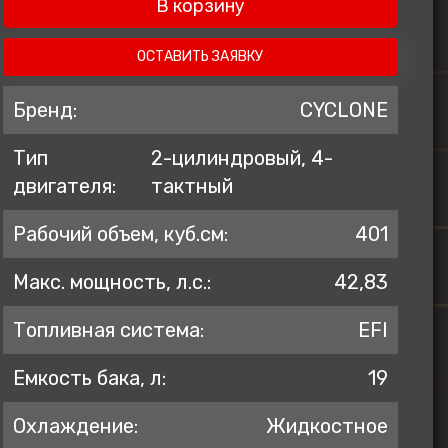
В корзину
ZONTES
AVANTIS
ОСТАВИТЬ ЗАЯВКУ
BSE
Бренд:
CYCLONE
GR
Тип
2-цилиндровый, 4-
KOVE
двигателя:
тактный
PROGASI
BRP
Рабочий объем, куб.см:
401
Regulmoto
Макс. мощность, л.с.:
42,83
Топливная система:
EFI
Емкость бака, л:
19
Охлаждение:
Жидкостное