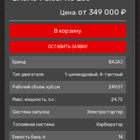
от
349 000 ₽
Цена:
Двухканальная ABS
N250 оснащен полноценной
В корзину
двухканальной системой ABS на
передние и задние колеса и гарантирует
ОСТАВИТЬ ЗАЯВКУ
эффективное торможение на любых
поверхностях и при любых погодных
Бренд:
BAJAJ
условиях.
Тип двигателя:
1-цилиндровый, 4-тактный
Рабочий объем, куб.см:
249.07
Система впрыска топлива
Макс. мощность, л.с.:
24.75
В отличие от карбюраторных
Система запуска:
Электростартер
предшественников, N250 имеет
электронную систему впрыска топлива,
Топливная система:
Карбюратор
за счет чего он практичнее и
Емкость бака, л:
14
экономичнее.