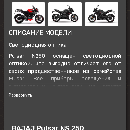
ОПИСАНИЕ МОДЕЛИ
Светодиодная оптика
Pulsar N250 оснащен светодиодной
оптикой, что выгодно отличает его от
своих предшественников из семейства
Pulsar. Все приборы освещения и
сигнализации выполнены на основе
светодиодов. Стильная светодиодная
линзованная фара головного света
великолепно освещает дорогу в темное
время суток и днем видна более чем за
километр.
BAJAJ Pulsar NS 250