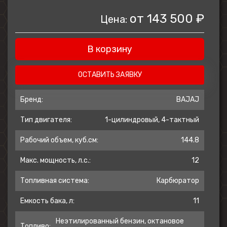
себя комфортно, даже на плохой дороге и
в дальних поездках. А в дополнение к ней,
от
143 500 ₽
Цена:
спереди мотоцикла располагается
телескопическая вилка с увеличенным
В корзину
ходом и кожухами, надежно
защищающими хромированные трубы
ОСТАВИТЬ ЗАЯВКУ
перьев.
Бренд:
BAJAJ
Крутящий момент
Тип двигателя:
1-цилиндровый, 4-тактный
Высокий крутящий момент двигателя
Рабочий объем, куб.см:
144.8
обеспечивает мотоциклу отличную
Макс. мощность, л.с.:
12
динамику разгона уже при низких
оборотах, существенно увеличивая
Топливная система:
Карбюратор
тяговые характеристики мотоцикла,
Емкость бака, л:
11
повышает грузоподъемность и
проходимость.
Неэтилированный бензин, октановое
Топливо: