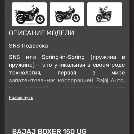
ОПИСАНИЕ МОДЕЛИ
SNS Подвеска
SNS или Spring-in-Spring (пружина в
пружине) - это уникальная в своем роде
технология, первая в мире
запатентованная корпорацией Bajaj Auto,
в которой используются две
коаксиальные пружины, установленные
на амортизаторах в задней подвеске
мотоцикла. Благодаря этому
техническому прорыву, райдер с полной
загрузкой мотоцикла будет чувствовать
BAJAJ BOXER 150 UG