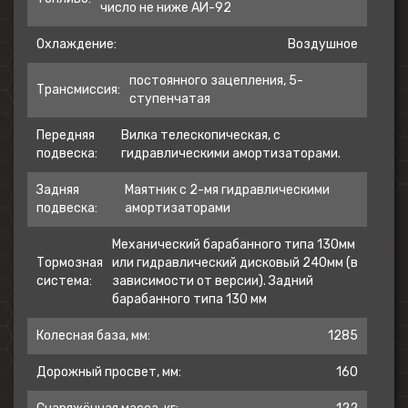
число не ниже АИ-92
Охлаждение:
Воздушное
Exhaus TEC
постоянного зацепления, 5-
Exhaus TEC (Torque Expansion Chamber) -
Трансмиссия:
ступенчатая
это система расширения диапазона
крутящего момента от средних до
Передняя
Вилка телескопическая, с
подвеска:
гидравлическими амортизаторами.
высоких оборотов. Она делает вашу езду
более приятной, при этом обеспечивая
Задняя
Маятник с 2-мя гидравлическими
максимальную топливную экономичность.
подвеска:
амортизаторами
Механический барабанного типа 130мм
Тормозная
или гидравлический дисковый 240мм (в
система:
зависимости от версии). Задний
барабанного типа 130 мм
Колесная база, мм:
1285
Дорожный просвет, мм:
160