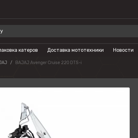
паковка катеров
Доставка мототехники
Новости
 для отдыха
Бренды
JAJ
BAJAJ Avenger Cruise 220 DTS-i
Мотоциклы
Салют
лы
Гидроциклы
Phoenix
Мотовездеходы
Триера
моторы
Моторные лодки
OSM
тоциклы
Питбайки
Русская механ
Туристические
KAYO
мотоциклы
SEGWAY