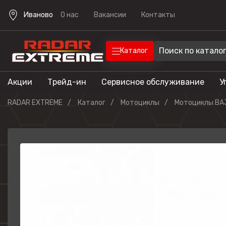
Иваново
О нас
Вакансии
Контакты
Каталог
Акции
Трейд-ин
Сервисное обслуживание
У
Техника
Техника для отдыха
RADAR EXTREME
Каталог
Мотоциклы
Мотоциклы BA
Снегоходы
Экипировка
Квадроцик
Скутеры
Прицепы
Лодочные 
Эндуро мо
Кроссовые
мотоциклы