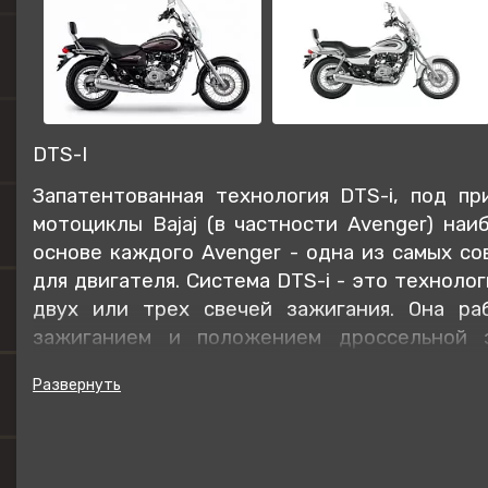
DTS-I
Запатентованная технология DTS-i, под п
мотоциклы Bajaj (в частности Avenger) на
основе каждого Avenger - одна из самых с
для двигателя. Система DTS-i - это технол
двух или трех свечей зажигания. Она ра
зажиганием и положением дроссельной з
обеспечивают максимальную производител
уровне выбросов.