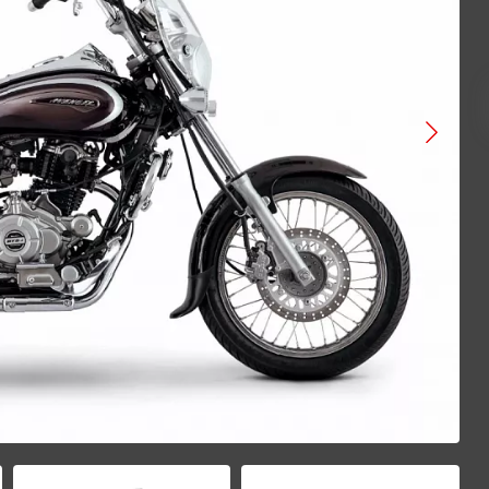
VOGE
ATAKI
BAJAJ
GAOKIN
KEWS
LIFAN
BIZON
Gladiator