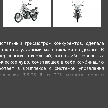
ристальным присмотром конкурентов, сделала
иболее популярными мотоциклами на дороге. В
овершенных технологий, когда-либо созданных
огическое чудо, сочетающее в себе комбинацию
ботает в комплексе с системой управления
аслонки TRICS III и CDI, которые вместе
ьность при минимальном расходе топлива и