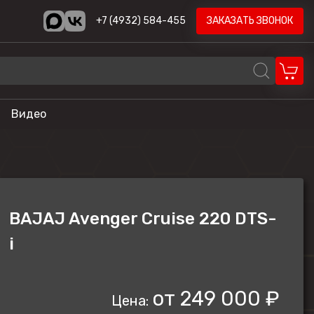
+7 (4932) 584-455
ЗАКАЗАТЬ ЗВОНОК
Видео
REALCRAFT
Volzhanka
AODES
BAJAJ Avenger Cruise 220 DTS-
STELS
i
ика
HND
LONCIN
от
249 000 ₽
Цена:
CYCLONE