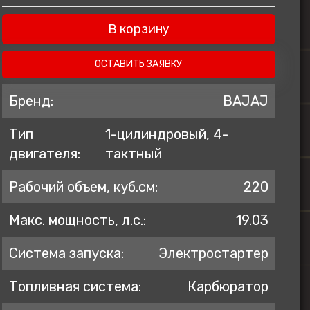
ZONTES
В корзину
AVANTIS
BSE
ОСТАВИТЬ ЗАЯВКУ
GR
Бренд:
BAJAJ
KOVE
Тип
1-цилиндровый, 4-
PROGASI
двигателя:
тактный
BRP
Regulmoto
Рабочий объем, куб.см:
220
Макс. мощность, л.с.:
19.03
Система запуска:
Электростартер
Топливная система:
Карбюратор