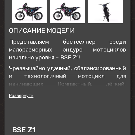
ОПИСАНИЕ МОДЕЛИ
Представляем бестселлер среди
малоразмерных эндуро мотоциклов
начально уровня – BSE Z1!
Чрезвычайно удачный, сбалансированный
и технологичный мотоцикл для
начинающих. Компактный, лёгкий,
надёжный, простой в управлении
мотоцикл с ярким дизайном.
Z1 оснащен мощным, но в то же время
послушным и отзывчивым мотором
Zongshen 150 куб см с вертикальным
BSE Z1
расположением цилиндра, надежным