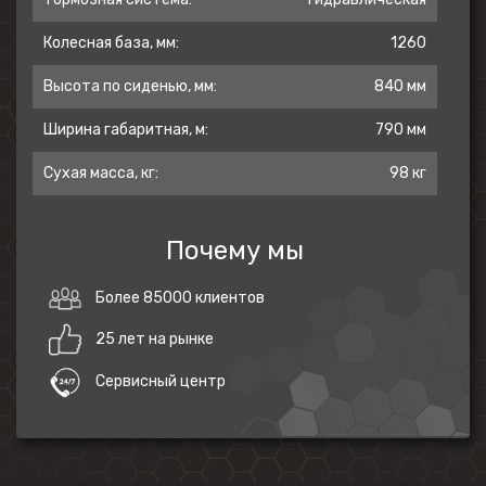
Мотоцикл доступен в 6 цветовых
исполнениях: Atlas White, Atlas Black, Zebra
Колесная база, мм:
1260
Orange, Zebra Yellow, Hot Rod Blue, Hot
Высота по сиденью, мм:
840 мм
Rod Red.
Ширина габаритная, м:
790 мм
Открывайте новые возможности вместе с
Z1!
Сухая масса, кг:
98 кг
Почему мы
Более 85000 клиентов
25 лет на рынке
Сервисный центр