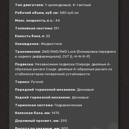
Тип двигателя:
1-цилиндровый, 4-тактный
Рабочий объем, куб.см:
580 куб.см
Макс. мощность, л.с.:
44
Топливная система:
EFI
Емкость бака, л:
22
Охлаждение:
Жидкостное
Трансмиссия:
2WD/4WD/4WD Lock (блокировка переднего
и заднего дифференциала), CVT (L-H-N-R-P)
Подвеска:
Независимая подвеска Спереди: двойные А-
образные рычаги Сзади: двойные А-образные рычаги со
стабилизатором поперечной устойчивости
Тормоз:
Ручной
Передний тормозной механизм:
Дисковые
Задний тормозной механизм:
Дисковые
Тормозная система:
Гидравлическая
Колесная база, мм:
1475
Дорожный просвет, мм:
290
Высота по сиденью, мм:
900