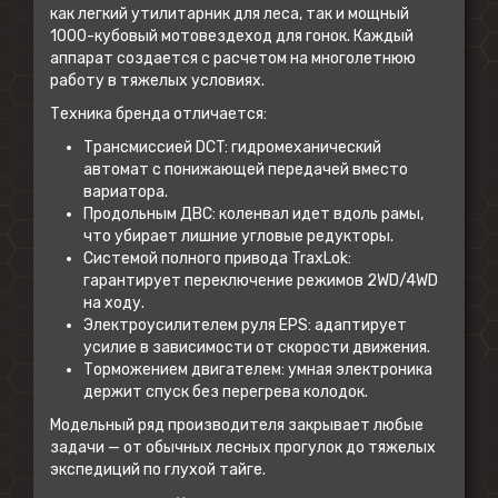
как легкий утилитарник для леса, так и мощный
1000-кубовый мотовездеход для гонок. Каждый
аппарат создается с расчетом на многолетнюю
работу в тяжелых условиях.
Техника бренда отличается:
Трансмиссией DCT: гидромеханический
автомат с понижающей передачей вместо
вариатора.
Продольным ДВС: коленвал идет вдоль рамы,
что убирает лишние угловые редукторы.
Системой полного привода TraxLok:
гарантирует переключение режимов 2WD/4WD
на ходу.
Электроусилителем руля EPS: адаптирует
усилие в зависимости от скорости движения.
Торможением двигателем: умная электроника
держит спуск без перегрева колодок.
Модельный ряд производителя закрывает любые
задачи — от обычных лесных прогулок до тяжелых
экспедиций по глухой тайге.