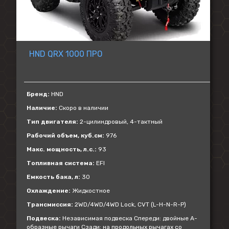
HND QRX 1000 ПРО
Бренд:
HND
Наличие:
Скоро в наличии
Тип двигателя:
2-цилиндровый, 4-тактный
Рабочий объем, куб.см:
976
Макс. мощность, л.с.:
93
Топливная система:
EFI
Емкость бака, л:
30
Охлаждение:
Жидкостное
Трансмиссия:
2WD/4WD/4WD Lock, CVT (L-H-N-R-P)
Подвеска:
Независимая подвеска Спереди: двойные А-
образные рычаги Сзади: на продольных рычагах со