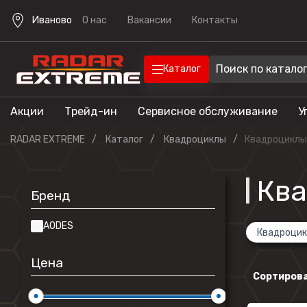
Иваново
О нас
Вакансии
Контакты
Каталог
Акции
Трейд-ин
Сервисное обслуживание
У
Техника
Техника для отдыха
RADAR EXTREME
Каталог
Квадроциклы
Квадроциклы
Снегоходы
Экипировка
Квадроцик
Кв
Бренд
Скутеры
Прицепы
Лодочные 
AODES
Квадроцик
Эндуро мо
Цена
Кроссовые
Сортирова
мотоциклы