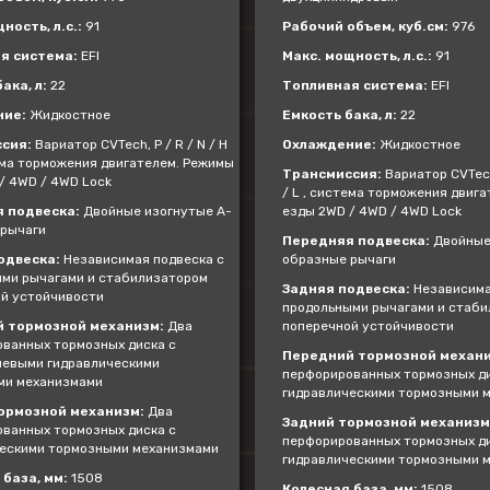
ность, л.с.:
91
Рабочий объем, куб.см:
976
я система:
EFI
Макс. мощность, л.с.:
91
ака, л:
22
Топливная система:
EFI
ние:
Жидкостное
Емкость бака, л:
22
сия:
Вариатор CVTech, P / R / N / H
Охлаждение:
Жидкостное
тема торможения двигателем. Режимы
Трансмиссия:
Вариатор CVTech,
/ 4WD / 4WD Lock
/ L , система торможения двиг
 подвеска:
Двойные изогнутые А-
езды 2WD / 4WD / 4WD Lock
рычаги
Передняя подвеска:
Двойные
одвеска:
Независимая подвеска с
образные рычаги
ми рычагами и стабилизатором
Задняя подвеска:
Независима
й устойчивости
продольными рычагами и стаб
 тормозной механизм:
Два
поперечной устойчивости
ванных тормозных диска с
Передний тормозной механи
евыми гидравлическими
перфорированных тормозных ди
ми механизмами
гидравлическими тормозными 
ормозной механизм:
Два
Задний тормозной механизм
ванных тормозных диска с
перфорированных тормозных ди
ескими тормозными механизмами
гидравлическими тормозными 
база, мм:
1508
Колесная база, мм:
1508