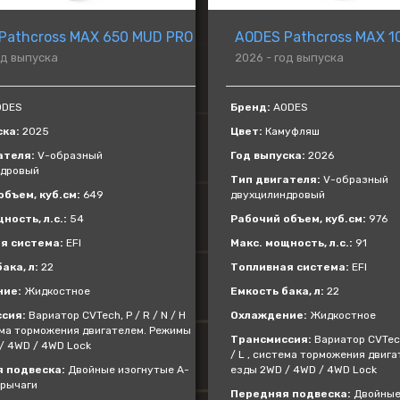
Pathcross MAX 650 MUD PRO
AODES Pathcross MAX 1
од выпуска
2026 - год выпуска
DES
Бренд:
AODES
ска:
2025
Цвет:
Камуфляш
ателя:
V-образный
Год выпуска:
2026
ндровый
Тип двигателя:
V-образный
бъем, куб.см:
649
двухцилиндровый
ность, л.с.:
54
Рабочий объем, куб.см:
976
я система:
EFI
Макс. мощность, л.с.:
91
ака, л:
22
Топливная система:
EFI
ние:
Жидкостное
Емкость бака, л:
22
сия:
Вариатор CVTech, P / R / N / H
Охлаждение:
Жидкостное
тема торможения двигателем. Режимы
Трансмиссия:
Вариатор CVTech,
/ 4WD / 4WD Lock
/ L , система торможения двиг
 подвеска:
Двойные изогнутые А-
езды 2WD / 4WD / 4WD Lock
рычаги
Передняя подвеска:
Двойные