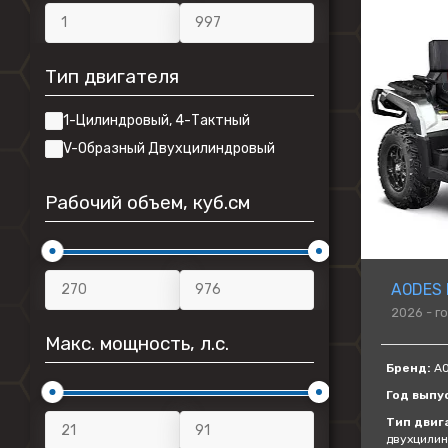
Тип двигателя
1-Цилиндровый, 4-Тактный
V-Образный Двухцилиндровый
Рабочий объем, куб.см
AODES 
2026 - г
Макс. мощность, л.с.
Бренд:
AO
Год выпу
Тип двиг
двухцили