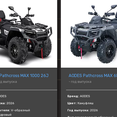
VOGE
ATAKI
BAJAJ
GAOKIN
KEWS
LIFAN
BIZON
Gladiator
Pathcross MAX 1000 26J
AODES Pathcross MAX 6
од выпуска
- год выпуска
DES
Бренд:
AODES
ска:
2026
Цвет:
Камуфляш
ателя:
V-образный
Год выпуска:
2026
ндровый