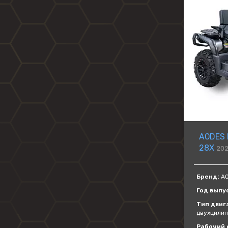
AODES 
28X
202
Бренд:
AO
Год выпу
Тип двиг
двухцили
Рабочий о