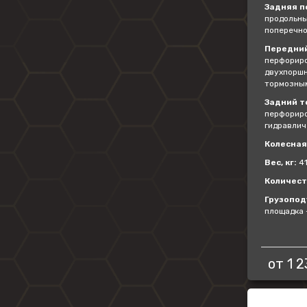
Задняя п
продольны
поперечно
Передний
перфориро
двухпоршн
тормозны
Задний т
перфориро
гидравлич
Колесная 
Вес, кг:
4
Количест
Грузопод
площадка 
от
1 2