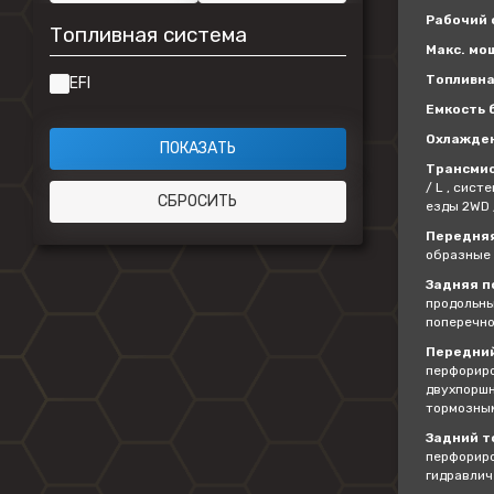
Рабочий о
Топливная система
Макс. мощ
Топливна
EFI
Емкость б
Охлажде
Трансмис
/ L , сис
езды 2WD 
Передняя
образные 
Задняя п
продольны
поперечно
Передний
перфориро
двухпоршн
тормозны
Задний т
перфориро
гидравлич