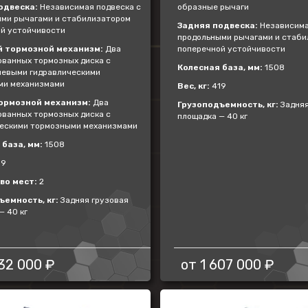
одвеска:
Независимая подвеска с
образные рычаги
ми рычагами и стабилизатором
Задняя подвеска:
Независима
й устойчивости
продольными рычагами и стаб
 тормозной механизм:
Два
поперечной устойчивости
ванных тормозных диска с
Колесная база, мм:
1508
евыми гидравлическими
ми механизмами
Вес, кг:
419
ормозной механизм:
Два
Грузоподъемность, кг:
Задняя
ванных тормозных диска с
площадка — 40 кг
ескими тормозными механизмами
база, мм:
1508
19
во мест:
2
ъемность, кг:
Задняя грузовая
— 40 кг
32 000 ₽
от
1 607 000 ₽