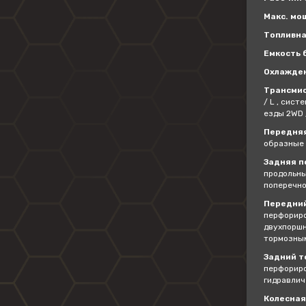
Макс. мощ
Топливна
Емкость б
Охлажде
Трансмис
/ L , сис
езды 2WD 
Передняя
образные 
Задняя п
продольны
поперечно
Передний
перфориро
двухпоршн
тормозны
Задний т
перфориро
гидравлич
Колесная 