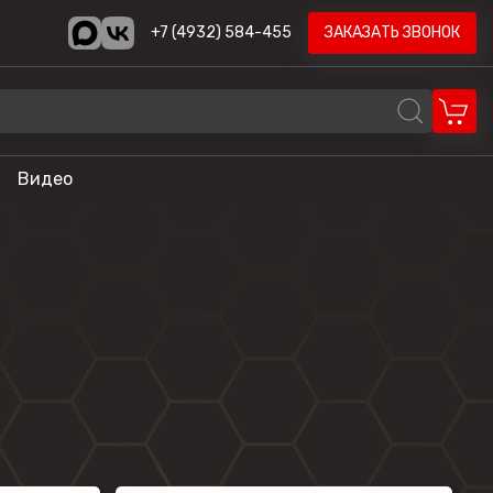
+7 (4932) 584-455
ЗАКАЗАТЬ ЗВОНОК
Видео
REALCRAFT
Volzhanka
AODES
STELS
ика
HND
LONCIN
CYCLONE