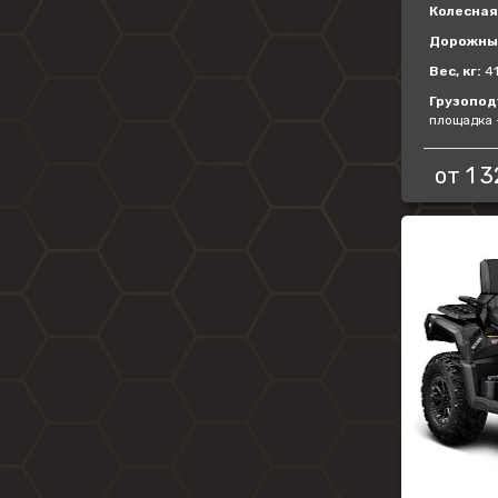
Колесная 
Дорожный
Вес, кг:
4
Грузопод
площадка —
от
1 3