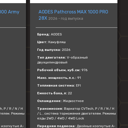
000 Army
AODES Pathcross MAX 1000 PRO
28X
2026 - год выпуска
Бренд:
AODES
Цвет:
Камуфляш
Год выпуска:
2026
Тип двигателя:
V-образный
двухцилиндровый
Рабочий объем, куб.см:
976
Макс. мощность, л.с.:
91
Топливная система:
EFI
Емкость бака, л:
22
Охлаждение:
Жидкостное
 P / R / N / H
Трансмиссия:
Вариатор CVTech, P / R / N / H
ателем. Режимы
/ L , система торможения двигателем. Режимы
езды 2WD / 4WD / 4WD Lock
 изогнутые А-
Передняя подвеска:
Двойные изогнутые А-