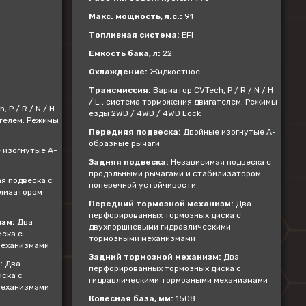
Макс. мощность, л.с.:
91
Топливная система:
EFI
Емкость бака, л:
22
Охлаждение:
Жидкостное
Трансмиссия:
Вариатор CVTech, P / R / N / H
/ L , система торможения двигателем. Режимы
 P / R / N / H
езды 2WD / 4WD / 4WD Lock
ателем. Режимы
Передняя подвеска:
Двойные изогнутые А-
образные рычаги
 изогнутые А-
Задняя подвеска:
Независимая подвеска с
продольными рычагами и стабилизатором
я подвеска с
поперечной устойчивости
илизатором
Передний тормозной механизм:
Два
перфорированных тормозных диска с
зм:
Два
двухпоршневыми гидравлическими
ска с
тормозными механизмами
механизмами
Задний тормозной механизм:
Два
:
Два
перфорированных тормозных диска с
ска с
гидравлическими тормозными механизмами
механизмами
Колесная база, мм:
1508