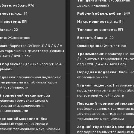
Тип двигателя:
V-образный
бъем, куб.см:
976
двухцилиндровый
ность, л.с.:
91
Рабочий объем, куб.см:
649
я система:
EFI
Макс. мощность, л.с.:
54
ака, л:
22
Топливная система:
EFI
ние:
Жидкостное
Емкость бака, л:
22
сия:
Вариатор CVTech, P / R / N / H
Охлаждение:
Жидкостное
тема торможения двигателем. Режимы
Трансмиссия:
Вариатор CVTech,
/ 4WD / 4WD Lock
/ L , система торможения двиг
 подвеска:
Двойные изогнутые А-
езды 2WD / 4WD / 4WD Lock
рычаги
Передняя подвеска:
Двойные
одвеска:
Независимая подвеска с
образные рычаги
ми рычагами и стабилизатором
Задняя подвеска:
Независима
й устойчивости
продольными рычагами и стаб
 тормозной механизм:
ва
поперечной устойчивости
ванных тормозных диска с
Передний тормозной механи
евыми гидравлическими
перфорированных тормозных ди
ми механизмами
двухпоршневыми гидравлическ
ормозной механизм:
Два
тормозными механизмами
ванных тормозных диска с
Задний тормозной механизм
ескими тормозными механизмами
перфорированных тормозных ди