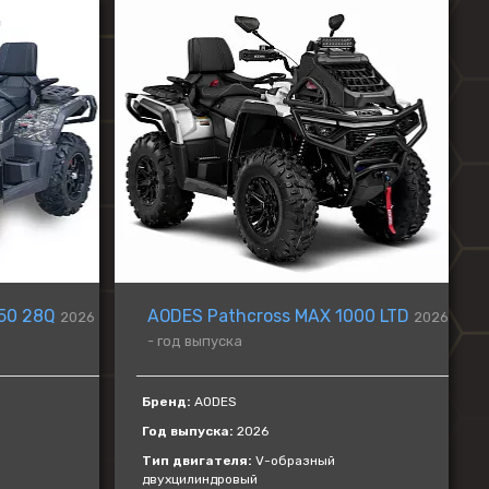
ZONTES
AVANTIS
BSE
GR
KOVE
PROGASI
BRP
Regulmoto
50 28Q
AODES Pathcross MAX 1000 LTD
2026
2026
- год выпуска
Бренд:
AODES
Год выпуска:
2026
Тип двигателя:
V-образный
двухцилиндровый