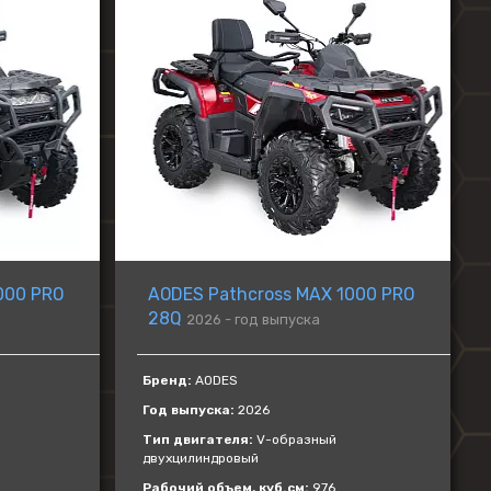
000 PRO
AODES Pathcross MAX 1000 PRO
28Q
2026 - год выпуска
Бренд:
AODES
Год выпуска:
2026
Тип двигателя:
V-образный
двухцилиндровый
Рабочий объем, куб.см:
976