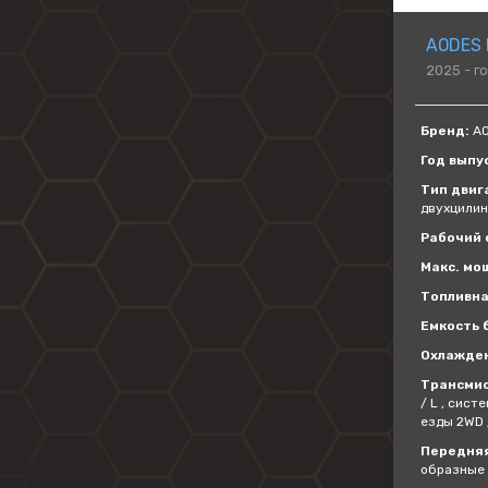
AODES 
2025 - г
Бренд:
AO
Год выпу
Тип двиг
двухцили
Рабочий о
Макс. мощ
Топливна
Емкость б
Охлажде
Трансмис
/ L , сис
езды 2WD 
Передняя
образные 