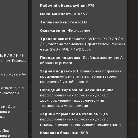
Рабочий объем, куб.см:
976
Макс. мощность, л.с.:
91
Топливная система:
EFI
Охлаждение:
Жидкостное
Трансмиссия:
Вариатор CVTech, P / R / N / H
/ L , система торможения двигателем. Режимы
езды 2WD / 4WD / 4WD Lock
 P / R / N / H
Передняя подвеска:
Двойные изогнутые А-
ателем. Режимы
образные рычаги
Задняя подвеска:
Независимая подвеска с
 изогнутые А-
продольными рычагами и стабилизатором
поперечной устойчивости
я подвеска с
Передний тормозной механизм:
Два
илизатором
перфорированных тормозных диска с
двухпоршневыми гидравлическими
тормозными механизмами
зм:
Два
ска с
Задний тормозной механизм:
Два
ими
перфорированных тормозных диска с
гидравлическими тормозными механизмами
:
Два
Колесная база, мм:
1508
ска с