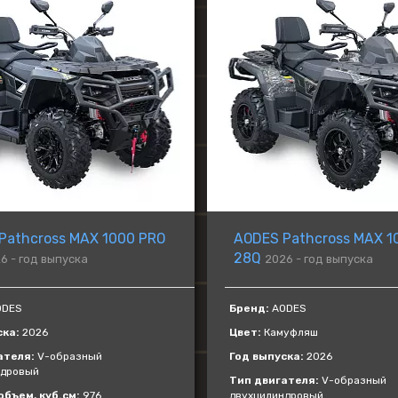
Pathcross MAX 1000 PRO
AODES Pathcross MAX 1
28Q
6 - год выпуска
2026 - год выпуска
DES
Бренд:
AODES
ска:
2026
Цвет:
Камуфляш
ателя:
V-образный
Год выпуска:
2026
ндровый
Тип двигателя:
V-образный
бъем, куб.см:
976
двухцилиндровый