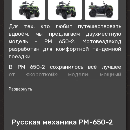
Для тех, кто любит путешествовать
вдвоём, мы предлагаем двухместную
модель - РМ 650-2. Мотовездеход
разработан для комфортной тандемной
поездки.
В РМ 650-2 сохранилось всё лучшее
от «короткой» модели: мощный
двигатель, высокий клиренс,
подключаемый полный привод с
блокировкой дифференциала, лёгкое
рулевое управление. База РМ 650-2
длиннее базы РМ 650 на 18 см.
Мотовездеход демонстрирует отличную
Русская механика РМ-650-2
устойчивость даже при резких поворотах.