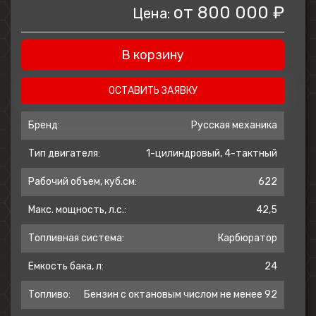
от
800 000 ₽
Цена:
Продуманная эргономика обеспечивает
высокий уровень комфорта как для
В корзину
водителя, так и для пассажира. У модели
двухуровневое сиденье, благодаря
которой пассажиру гарантирован
ОСТАВИТЬ ЗАЯВКУ
хороший обзор. Для дальнего
Бренд:
Русская механика
путешествия вдвоём у ATV
предусмотрены передняя и задняя
Тип двигателя:
1-цилиндровый, 4-тактный
багажные площадки грузоподъёмностью
Рабочий объем, куб.см:
622
40 и 80 кг соответственно и два
перчаточных ящика объёмом 9 и 16
Макс. мощность, л.с.:
42,5
литров. В базовую комплектацию входит
фаркоп. Изменилось передаточное число
Топливная система:
Карбюратор
редукторов – благодяря этому
Емкость бака, л:
24
увеличилась максимальная скорость.
Топливо:
Бензин с октановым числом не менее 92
Не важно, какие задачи вы ставите перед