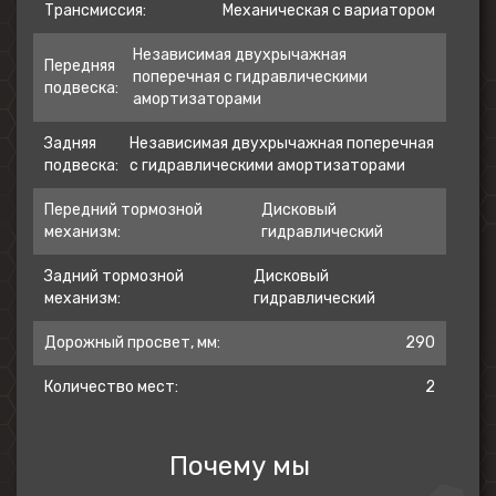
собой: на РМ 650-2 всегда можно
Трансмиссия:
Механическая с вариатором
положиться, а путешествовать вдвоём
Независимая двухрычажная
всегда интереснее.
Передняя
поперечная с гидравлическими
подвеска:
амортизаторами
В базовую комплектацию входят
электролебедка, литые диски, зеркала
Задняя
Независимая двухрычажная поперечная
заднего вида, ударопрочный пластик,
подвеска:
с гидравлическими амортизаторами
расширители арок, полный комплект
Передний тормозной
Дисковый
светотехники, базовая защита днища,
механизм:
гидравлический
фаркоп.
Задний тормозной
Дисковый
механизм:
гидравлический
Дорожный просвет, мм:
290
Количество мест:
2
Почему мы