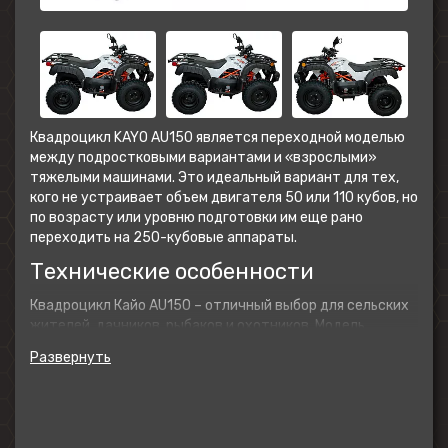
Квадроцикл KAYO AU150 является переходной моделью
между подростковыми вариантами и «взрослыми»
тяжелыми машинами. Это идеальный вариант для тех,
кого не устраивает объем двигателя 50 или 110 кубов, но
по возрасту или уровню подготовки им еще рано
переходить на 250-кубовые аппараты.
Технические особенности
Квадроцикл Кайо AU150 – отличный выбор для сельских
жителей, дачников, рыбаков и охотников. Модель
спроектирована с учетом анатомических особенностей
переходного возраста и позволяет комфортно
размещаться даже взрослому человеку со средней
комплекцией тела. AU150 дает высокую стабильность
при маневрировании в условиях пересеченной
местности. Водительское место продумано так, чтобы