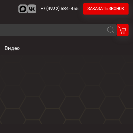
+7 (4932) 584-455
ЗАКАЗАТЬ ЗВОНОК
Видео
REALCRAFT
Volzhanka
AODES
STELS
ика
HND
LONCIN
CYCLONE