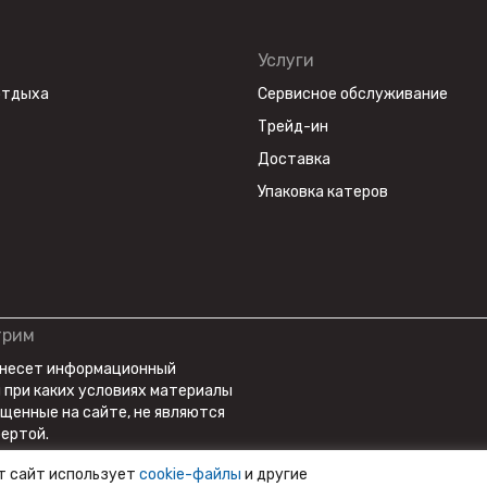
VOGE
ATAKI
Услуги
отдыха
Сервисное обслуживание
BAJAJ
Трейд-ин
GAOKIN
Доставка
KEWS
Упаковка катеров
LIFAN
BIZON
Gladiator
трим
 несет информационный
и при каких условиях материалы
ещенные на сайте, не являются
ертой.
т сайт использует
cookie-файлы
и другие