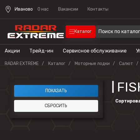
Иваново
О нас
Вакансии
Контакты
Каталог
Акции
Трейд-ин
Сервисное обслуживание
У
Техника
Техника для отдыха
RADAR EXTREME
Каталог
Моторные лодки
Салют
Снегоходы
Экипировка
Квадроцик
FIS
Скутеры
Прицепы
Сортирова
Лодочные 
Эндуро мо
Кроссовые
мотоциклы